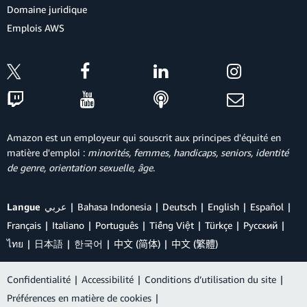
Domaine juridique
Emplois AWS
Amazon est un employeur qui souscrit aux principes d'équité en
matière d'emploi :
minorités, femmes, handicaps, seniors, identité
de genre, orientation sexuelle, âge
.
Langue
عربي
Bahasa Indonesia
Deutsch
English
Español
Français
Italiano
Português
Tiếng Việt
Türkçe
Ρусский
ไทย
日本語
한국어
中文 (简体)
中文 (繁體)
Confidentialité
|
Accessibilité
|
Conditions d’utilisation du site
|
Préférences en matière de cookies
|