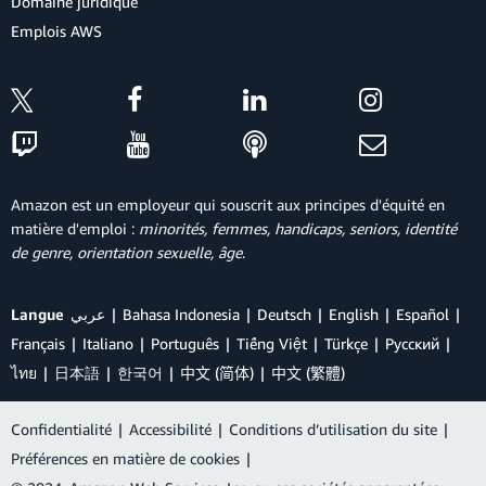
Domaine juridique
Emplois AWS
Amazon est un employeur qui souscrit aux principes d'équité en
matière d'emploi :
minorités, femmes, handicaps, seniors, identité
de genre, orientation sexuelle, âge
.
Langue
عربي
Bahasa Indonesia
Deutsch
English
Español
Français
Italiano
Português
Tiếng Việt
Türkçe
Ρусский
ไทย
日本語
한국어
中文 (简体)
中文 (繁體)
Confidentialité
|
Accessibilité
|
Conditions d’utilisation du site
|
Préférences en matière de cookies
|