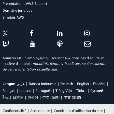
Présentation d'AWS Support
Domaine juridique
Emplois AWS
Amazon est un employeur qui souscrit aux principes d'équité en
matière d'emploi :
minorités, femmes, handicaps, seniors, identité
de genre, orientation sexuelle, âge
.
Langue
عربي
Bahasa Indonesia
Deutsch
English
Español
Français
Italiano
Português
Tiếng Việt
Türkçe
Ρусский
ไทย
日本語
한국어
中文 (简体)
中文 (繁體)
Confidentialité
|
Accessibilité
|
Conditions d’utilisation du site
|