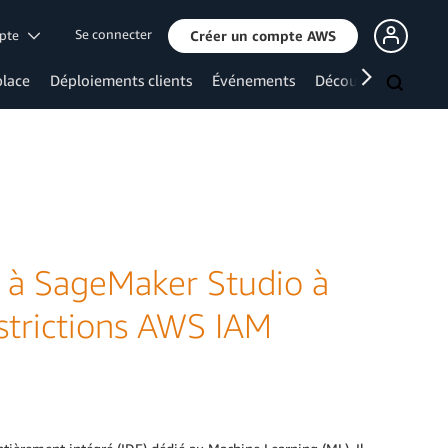
Se connecter
mpte
Créer un compte AWS
lace
Déploiements clients
Événements
Découvrir davanta
s à SageMaker Studio à
estrictions AWS IAM