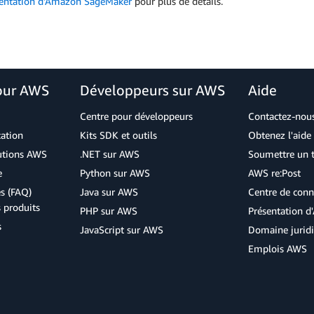
ntation d'Amazon SageMaker
pour plus de détails.
our AWS
Développeurs sur AWS
Aide
Centre pour développeurs
Contactez-nou
cation
Kits SDK et outils
Obtenez l'aide 
lutions AWS
.NET sur AWS
Soumettre un t
e
Python sur AWS
AWS re:Post
s (FAQ)
Java sur AWS
Centre de conn
s produits
PHP sur AWS
Présentation 
s
JavaScript sur AWS
Domaine jurid
Emplois AWS