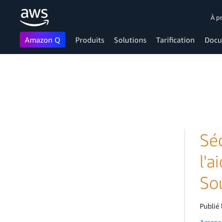
À p
Amazon Q
Produits
Solutions
Tarification
Docu
Passer au contenu principal
Sé
l'a
So
Publié 