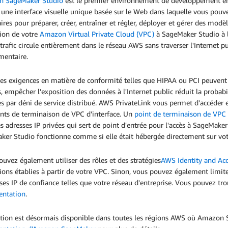
 SageMaker Studio
est le premier environnement de développement ent
 une interface visuelle unique basée sur le Web dans laquelle vous pou
ires pour préparer, créer, entraîner et régler, déployer et gérer des modèl
ion de votre
Amazon Virtual Private Cloud (VPC)
à SageMaker Studio à l
 trafic circule entièrement dans le réseau AWS sans traverser l'Internet p
mentaire.
es exigences en matière de conformité telles que HIPAA ou PCI peuvent 
, empêcher l'exposition des données à l'Internet public réduit la probabi
s par déni de service distribué. AWS PrivateLink vous permet d'accéder e
ints de terminaison de VPC d'interface. Un
point de terminaison de VPC
s adresses IP privées qui sert de point d'entrée pour l'accès à SageMake
ker Studio fonctionne comme si elle était hébergée directement sur vot
uvez également utiliser des rôles et des stratégies
AWS Identity and Ac
ons établies à partir de votre VPC. Sinon, vous pouvez également limite
ses IP de confiance telles que votre réseau d'entreprise. Vous pouvez tr
ntation
.
ction est désormais disponible dans toutes les régions AWS où Amazon