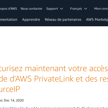
ropos d'AWS
Nous contacter
Support
Français
Mon co
mentation
Apprendre
Réseau de partenaires
AWS Marketp
curisez maintenant votre accè
ide d'AWS PrivateLink et des r
urceIP
le:
Dec 14, 2020