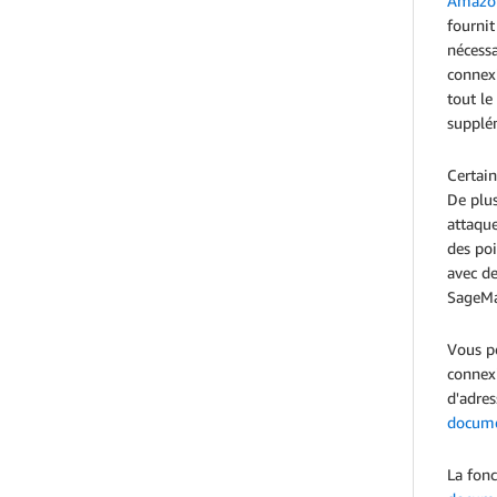
Amazon
fournit
nécessa
connex
tout le
supplé
Certain
De plus
attaque
des po
avec de
SageMa
Vous po
connexi
d'adres
docume
La fon