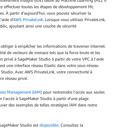
ièrement intégré (IDE) dédié au Machine Learning (ML). Il
vez effectuer toutes les étapes de développement ML
es. À partir d'aujourd'hui, vous pouvez sécuriser la
'aide d'
AWS PrivateLink
. Lorsque vous utilisez PrivateLink,
ublic, ajoutant ainsi une couche de sécurité
obliger à empêcher les informations de traverser Internet.
lité de vecteurs de menace tels que la force brute et les
n privé à SageMaker Studio à partir de votre VPC à l'aide
est une interface réseau Elastic dans votre sous-réseau
r Studio. Avec AWS PrivateLink, votre connectivité à
re réseau privé.
cess Management (IAM)
pour restreindre l'accès aux seules
r l'accès à SageMaker Studio à partir d'une plage
ouver des exemples de telles stratégies IAM dans notre
 SageMaker Studio est
disponible
. Consultez la