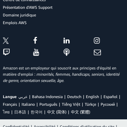
Présentation d'AWS Support
Domaine juridique
Emplois AWS
Amazon est un employeur qui souscrit aux principes d'équité en
matière d'emploi :
minorités, femmes, handicaps, seniors, identité
de genre, orientation sexuelle, âge
.
Langue
عربي
Bahasa Indonesia
Deutsch
English
Español
Français
Italiano
Português
Tiếng Việt
Türkçe
Ρусский
ไทย
日本語
한국어
中文 (简体)
中文 (繁體)
Confidentialité
|
Accessibilité
|
Conditions d’utilisation du site
|