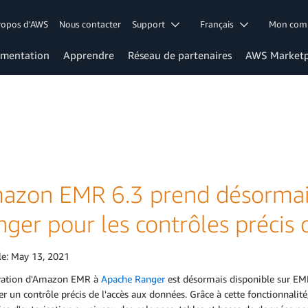
ropos d'AWS
Nous contacter
Support
Français
Mon co
mentation
Apprendre
Réseau de partenaires
AWS Marketp
azon EMR 6.3 prend désormai
nger pour les contrôles précis
le:
May 13, 2021
gration d'Amazon EMR à
Apache Ranger
est désormais disponible sur EMR 
er un contrôle précis de l'accès aux données. Grâce à cette fonctionnalité,