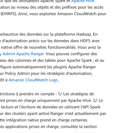
ur que les utilisateurs Apache Spark et
Apache Hive
ation au niveau des objets et des préfixes pour les accès
 (EMRFS). Ainsi, vous exploitez Amazon CloudWatch pour
é exhaustive des données sur la plateforme Hadoop. En
 d’autorisation précis sur les données dans HDFS avec
 native offre de nouvelles fonctionnalités. Vous avez la
cy Admin Apache Ranger
. Vous pouvez configurer des
veau des colonnes et des tables pour Apache Spark ; et au
onfigure automatiquement les plugins Apache Ranger
ur Policy Admin pour les stratégies d’autorisation,
dit à
Amazon CloudWatch Logs
.
ictions à prendre en compte : 1/ Les stratégies de
ent prises en charge uniquement par Apache Hive. 2/ Le
cture et l’écriture de données en utilisant l’API Spark
sur des clusters ayant activé Ranger n’est actuellement pas
tte intégration native prend en charge certaines
 applications prises en charge, consultez la section