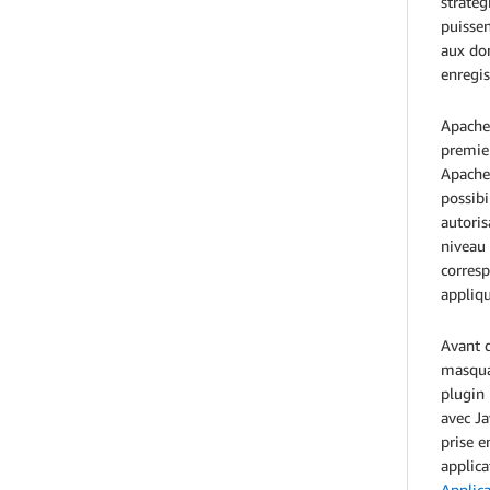
stratég
puissen
aux do
enregis
Apache 
premier
Apache 
possibi
autoris
niveau
corresp
appliq
Avant d
masqua
plugin 
avec Ja
prise e
applica
Applica