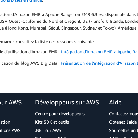
gration d'Amazon EMR à Apache Ranger on EMR 6.3 est disponible dans le
USA Ouest (Californie du Nord et Oregon), UE (Francfort, Irlande, Londre
que (Hong Kong, Mumbai, Séoul, Singapour, Sydney et Tokyo), Amérique d
marrer, consultez la liste des ressources suivante :
e d'utilisation d'Amazon EMR :
Intégration d'Amazon EMR à Apache Ra
ication du blog AWS Big Data :
Présentation de l'intégration d'Amazo
our AWS
Développeurs sur AWS
Aide
Centre pour développeurs
Contactez-nou
cation
Kits SDK et outils
Obtenez l'aide 
lutions AWS
.NET sur AWS
Soumettre un t