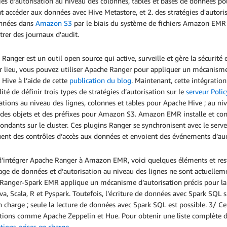
ies d'autorisation au niveau des colonnes, tables et bases de données po
t accéder aux données avec Hive Metastore, et 2. des stratégies d'autoris
nnées dans
Amazon S3
par le biais du système de fichiers Amazon EMR
trer des journaux d'audit.
Ranger est un outil open source qui active, surveille et gère la sécurit
 lieu, vous pouvez utiliser Apache Ranger pour appliquer un mécanisme
Hive à l’aide de cette
publication du blog
. Maintenant, cette intégration
lité de définir trois types de stratégies d’autorisation sur le
serveur Poli
ations au niveau des lignes, colonnes et tables pour Apache Hive ; au ni
 des objets et des préfixes pour Amazon S3. Amazon EMR installe et c
ondants sur le cluster. Ces plugins Ranger se synchronisent avec le serve
uent des contrôles d’accès aux données et envoient des événements d’au
’intégrer Apache Ranger à Amazon EMR, voici quelques éléments et restr
ge de données et d’autorisation au niveau des lignes ne sont actuellem
Ranger-Spark EMR applique un mécanisme d’autorisation précis pour la le
va, Scala, R et Pyspark. Toutefois, l’écriture de données avec Spark SQL 
n charge ; seule la lecture de données avec Spark SQL est possible. 3/ Ce
tions comme Apache Zeppelin et Hue. Pour obtenir une liste complète des
tions prises en charge
.