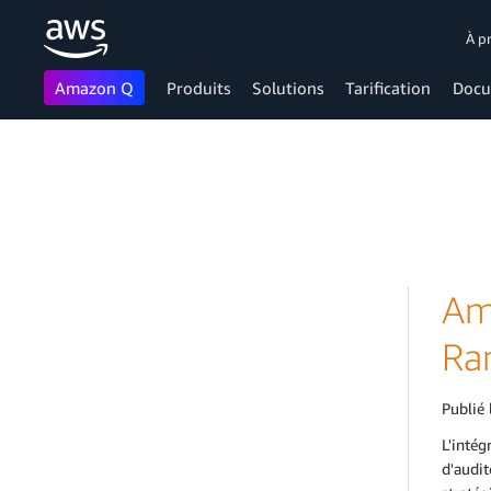
À p
Amazon Q
Produits
Solutions
Tarification
Docu
Passer au contenu principal
Am
Ra
Publié 
L'inté
d'audit