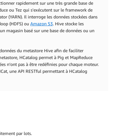
onctionner rapidement sur une très grande base de
duce ou Tez qui s'exécutent sur le framework de
tor (YARN). Il interroge les données stockées dans
Hadoop (HDFS) ou
Amazon S3
. Hive stocke les
t un magasin basé sur une base de données ou un
 données du metastore Hive afin de faciliter
e metastore, HCatalog permet à Pig et MapReduce
ées n’ont pas à être redéfinies pour chaque moteur.
ebHCat, une API RESTful permettant à HCatalog
itement par lots.