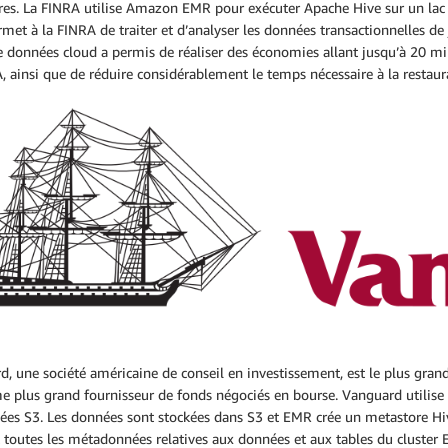
res. La FINRA utilise Amazon EMR pour exécuter Apache Hive sur un lac d
et à la FINRA de traiter et d’analyser les données transactionnelles de
e données cloud a permis de réaliser des économies allant jusqu’à 20 mill
, ainsi que de réduire considérablement le temps nécessaire à la restaur
d, une société américaine de conseil en investissement, est le plus gra
e plus grand fournisseur de fonds négociés en bourse. Vanguard utilis
ées S3. Les données sont stockées dans S3 et EMR crée un metastore Hiv
 toutes les métadonnées relatives aux données et aux tables du cluster E