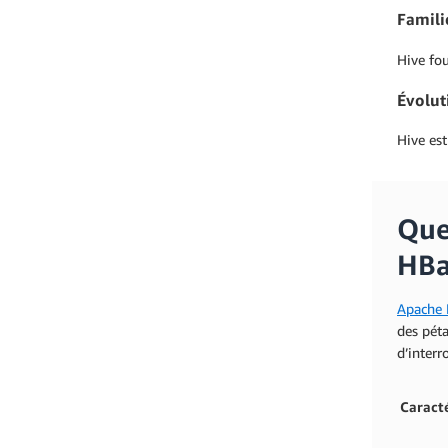
Famili
Hive fo
Évolut
Hive est
Que
HBa
Apache
des péta
d’interr
Caracté