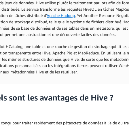
ds jeux de données. Hive utilise plutôt le traitement par lots afin de f
 distribuée. Le service transforme les requêtes HiveQL en tâches MapRe
ation de tâches distribué d’
Apache Hadoop
, Yet Another Resource Negotia
tion de stockage distribué, telle que le système de fichiers distribué 
nées de sa base de données et de ses tables dans un metastore, qui es
qui permet une abstraction et une découverte faciles des données.
lut HCatalog, une table et une couche de gestion du stockage qui lit les
ation transparente entre Hive, Apache Pig et MapReduce. En utilisant l
er les mêmes structures de données que Hive, de sorte que les métadonn
ications personnalisées ou les intégrations tierces peuvent utiliser W
r aux métadonnées Hive et de les réutiliser.
ls sont les avantages de Hive ?
e
 conçu pour traiter rapidement des pétaoctets de données à l’aide du tra