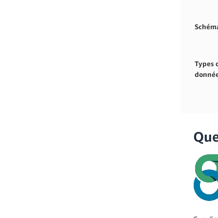
Schém
Types 
donné
Quel