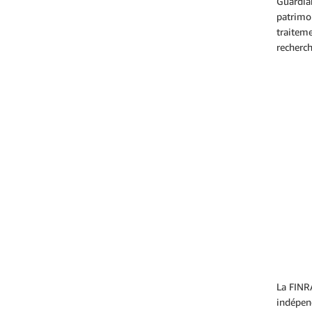
Guardian
patrimo
traitem
recherch
La FINRA
indépend