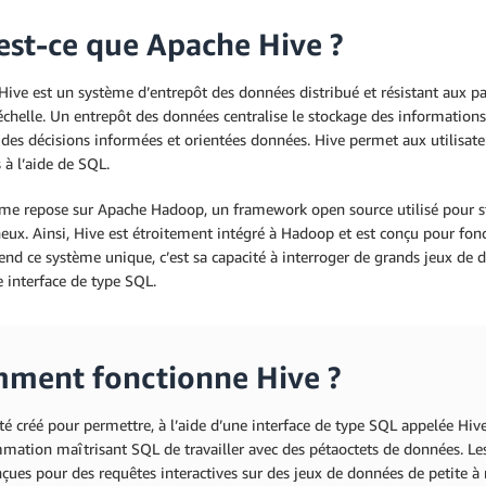
est-ce que Apache Hive ?
ive est un système d’entrepôt des données distribué et résistant aux pa
chelle. Un entrepôt des données centralise le stockage des informations
des décisions informées et orientées données. Hive permet aux utilisateur
à l’aide de SQL.
ème repose sur Apache Hadoop, un framework open source utilisé pour st
ux. Ainsi, Hive est étroitement intégré à Hadoop et est conçu pour fon
end ce système unique, c’est sa capacité à interroger de grands jeux de
 interface de type SQL.
ment fonctionne Hive ?
té créé pour permettre, à l’aide d’une interface de type SQL appelée H
ation maîtrisant SQL de travailler avec des pétaoctets de données. Les
çues pour des requêtes interactives sur des jeux de données de petite à 