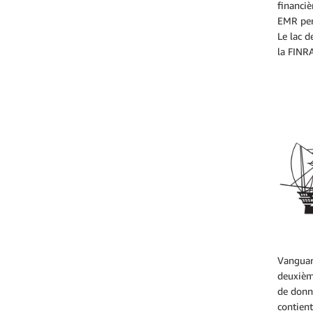
financiè
EMR perm
Le lac d
la FINRA
Vanguar
deuxièm
de donn
contient