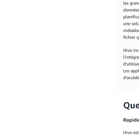
les gran
données
planific
une solu
métadon
fichier 
Hive inc
l’intégr
d’utilis
Les appl
d’accéde
Que
Rapid
Hive est