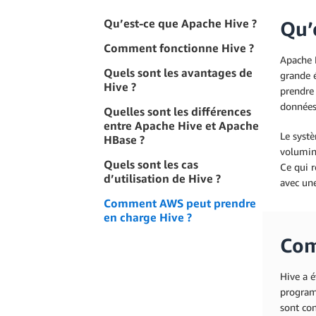
Qu’est-ce que Apache Hive ?
Qu’
Comment fonctionne Hive ?
Apache H
Quels sont les avantages de
grande é
Hive ?
prendre 
données 
Quelles sont les différences
entre Apache Hive et Apache
Le syst
HBase ?
volumine
Quels sont les cas
Ce qui r
d’utilisation de Hive ?
avec une
Comment AWS peut prendre
en charge Hive ?
Com
Hive a é
programm
sont con