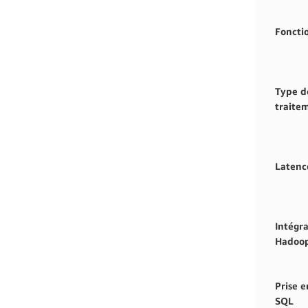
Foncti
Type d
traite
Latenc
Intégra
Hadoo
Prise 
SQL