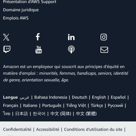
Présentation d'AWS Support
Domaine juridique
Emplois AWS
Amazon est un employeur qui souscrit aux principes d'équité en
matière d'emploi :
minorités, femmes, handicaps, seniors, identité
de genre, orientation sexuelle, âge
.
Langue
عربي
Bahasa Indonesia
Deutsch
English
Español
Français
Italiano
Português
Tiếng Việt
Türkçe
Ρусский
ไทย
日本語
한국어
中文 (简体)
中文 (繁體)
Confidentialité
|
Accessibilité
|
Conditions d’utilisation du site
|