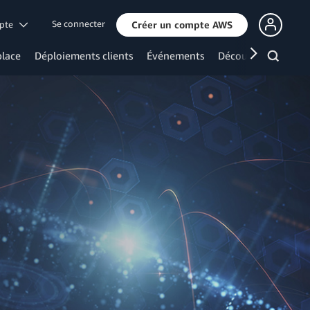
Se connecter
mpte
Créer un compte AWS
lace
Déploiements clients
Événements
Découvrir davanta