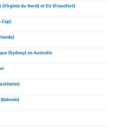
(Virginie du Nord) et EU (Francfort)
e Cap)
rlande)
que (Sydney) en Australie
on
tockholm)
(Bahreïn)