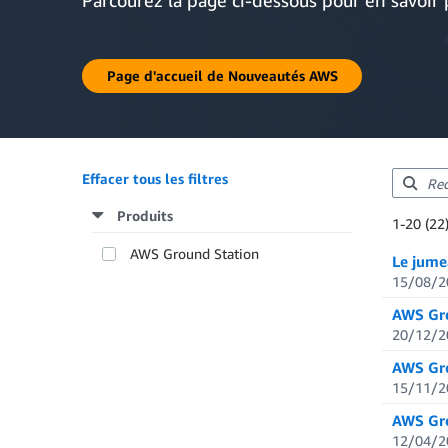
Parcourez la page ci-dessous pour en savoir 
Page d'accueil de Nouveautés AWS
Effacer tous les filtres
Produits
Showing re
1-20 (22
Total resul
AWS Ground Station
Le jume
15/08/2
AWS Gro
20/12/2
AWS Gro
15/11/2
AWS Gro
12/04/2