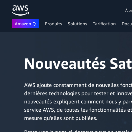
À p
Amazon Q
Produits
Solutions
Tarification
Docu
Passer au contenu principal
Nouveautés Sate
AWS ajoute constamment de nouvelles fonctio
dernières technologies pour tester et innove
nouveautés expliquent comment nous y parv
service AWS, de toutes les fonctionnalités e
mesure qu'elles sont publiées.