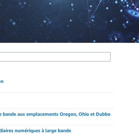
on
rge bande aux emplacements Oregon, Ohio et Dubbo
iaires numériques à large bande