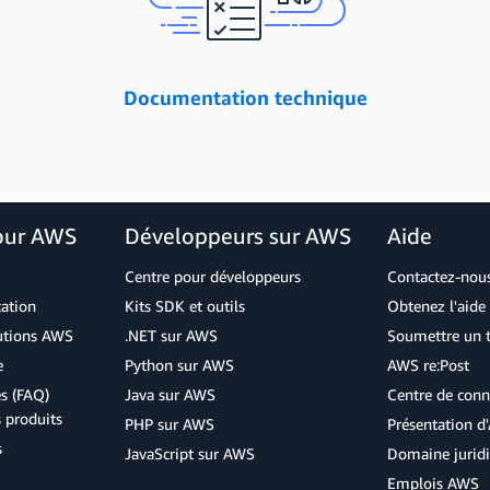
Documentation technique
our AWS
Développeurs sur AWS
Aide
Centre pour développeurs
Contactez-nou
cation
Kits SDK et outils
Obtenez l'aide 
lutions AWS
.NET sur AWS
Soumettre un t
e
Python sur AWS
AWS re:Post
s (FAQ)
Java sur AWS
Centre de conn
s produits
PHP sur AWS
Présentation 
s
JavaScript sur AWS
Domaine jurid
Emplois AWS