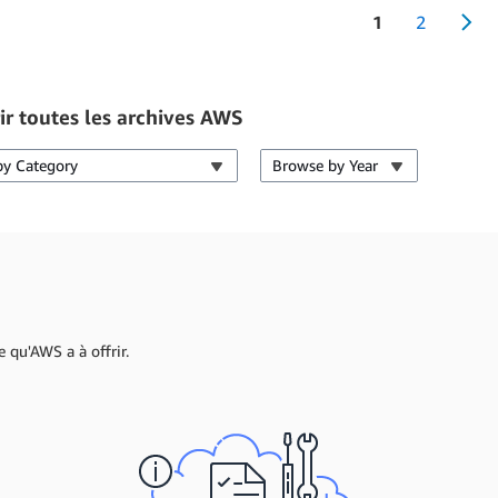
1
2
ir toutes les archives AWS
by Category
Browse by Year
e qu'AWS a à offrir.