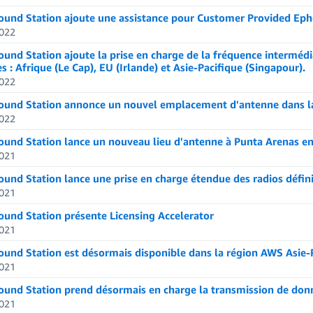
und Station ajoute une assistance pour Customer Provided Ephe
022
und Station ajoute la prise en charge de la fréquence intermédi
s : Afrique (Le Cap), EU (Irlande) et Asie-Pacifique (Singapour).
022
und Station annonce un nouvel emplacement d'antenne dans la 
022
und Station lance un nouveau lieu d'antenne à Punta Arenas en 
021
und Station lance une prise en charge étendue des radios définie
021
und Station présente Licensing Accelerator
021
und Station est désormais disponible dans la région AWS Asie-P
021
und Station prend désormais en charge la transmission de do
021