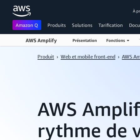
À p
Amazon Q
Produits
Solutions
Tarification
Docu
AWS Amplify
Présentation
Fonctions
Passer au contenu principal
Produit
›
Web et mobile front-end
›
AWS Am
AWS Amplify
rythme de v