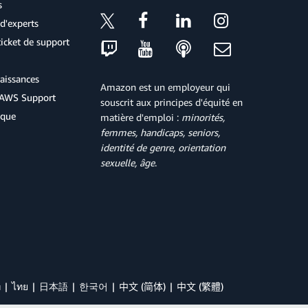
s
d'experts
icket de support
aissances
Amazon est un employeur qui
d'AWS Support
souscrit aux principes d'équité en
ique
matière d'emploi :
minorités,
femmes, handicaps, seniors,
identité de genre, orientation
sexuelle, âge
.
й
ไทย
日本語
한국어
中文 (简体)
中文 (繁體)