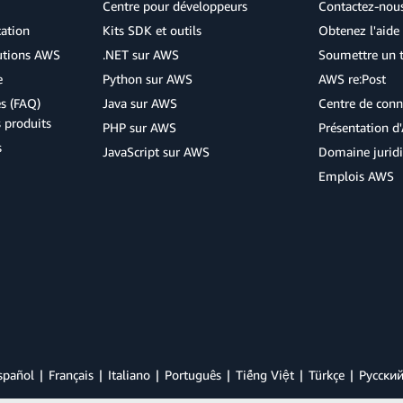
Centre pour développeurs
Contactez-nou
cation
Kits SDK et outils
Obtenez l'aide 
lutions AWS
.NET sur AWS
Soumettre un t
e
Python sur AWS
AWS re:Post
s (FAQ)
Java sur AWS
Centre de conn
s produits
PHP sur AWS
Présentation 
s
JavaScript sur AWS
Domaine jurid
Emplois AWS
spañol
Français
Italiano
Português
Tiếng Việt
Türkçe
Ρусски