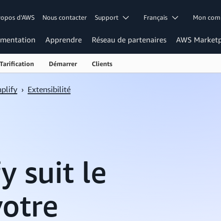
ropos d'AWS
Nous contacter
Support
Français
Mon co
mentation
Apprendre
Réseau de partenaires
AWS Marketp
Tarification
Démarrer
Clients
plify
›
Extensibilité
 suit le
otre