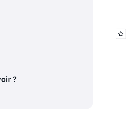
harge ou d'interface utilisateur (par ex.,
is que CodeBuild a terminé la génération.
 serveurs locaux à l'aide de services
AWS
Elastic Beanstalk.
oir ?