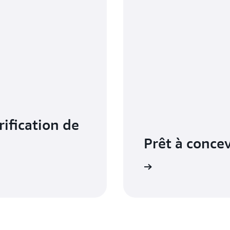
CodePipeline en intégrant des outils tiers de test de c
BlazeMeter ou Ghost Inspector) qui se lancent une fo
Vous pouvez ensuite déployer sur vos instances ou vos
intégrés à CodePipeline, tels qu'
AWS CodeDeploy et
rification de
Prêt à concev
Démarrer avec CodeBuild