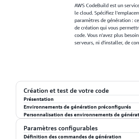
AWS CodeBuild est un service
le cloud. Spécifiez l'emplace
paramètres de génération : ce
de création qui vous permettr
code. Vous n'avez plus besoin
serveurs, ni d'installer, de co
Création et test de votre code
Présentation
CodeBuild exécute vos générations dans des environ
Environnements de génération préconfigurés
système d'exploitation, l'exécutable du langage de p
Personnalisation des environnements de généra
AWS CodeBuild propose des environnements de génér
(par ex., Apache Maven et Gradle, npm) nécessaires à la
Vous pouvez utiliser vos propres environnements d
Go, Android, .NET Core for Linux et Docker.
Paramètres configurables
spécifier l'emplacement du code source et de sélecti
pour Microsoft .NET Framework. Vous pouvez regroupe
tels que l'environnement de génération à utiliser et
Définition des commandes de génération
votre build dans une image Docker et la télécharger 