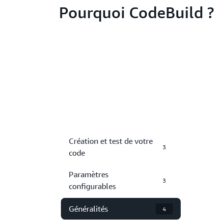
Pourquoi CodeBuild ?
Création et test de votre
3
code
Paramètres
3
configurables
Généralités
4