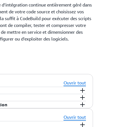
 d’intégration continue entièrement géré dans
ment de votre code source et choisissez vos
la suffit à CodeBuild pour exécuter des scripts
ont de compiler, tester et compresser votre
 de mettre en service et dimensionner des
nfigurer ou d'exploiter des logiciels.
Ouvrir tout
nements pré-configurés qui contiennent le
rogrammation et les outils de génération
tion
ation pour Java, Python, Node.js, Ruby,
 réalisation de la tâche. Il vous suffit de
e génération avec AWS CodeBuild comme
Ouvrir tout
onner les paramètres de votre génération,
r le moteur d'exécution et les outils de
 les commandes de création à exécuter
dans un référentiel public
Docker
Hub ou