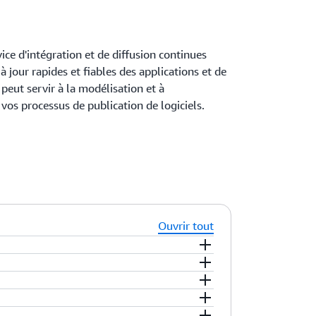
ce d'intégration et de diffusion continues
 jour rapides et fiables des applications et de
 peut servir à la modélisation et à
vos processus de publication de logiciels.
Ouvrir tout
us de publication, et décrit la manière dont
tre processus de publication. Un pipeline
ipeline directement depuis
AWS
test et déploiement), qui constituent des
istry (Amazon ECR)
ou
Amazon Simple
 des outils de développement tiers, comme