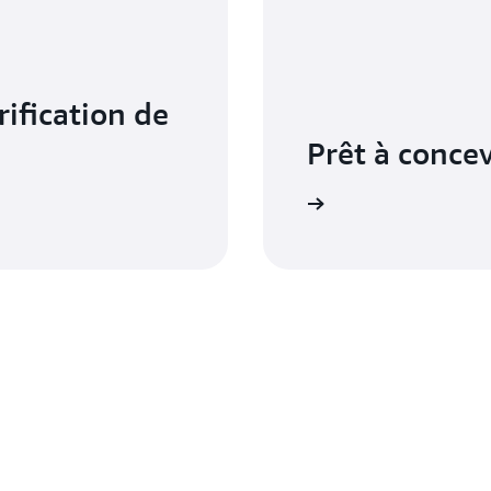
rification de
Prêt à concev
Démarrer avec CodePipeline