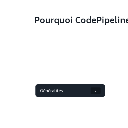
Pourquoi CodePipeline
Généralités
7