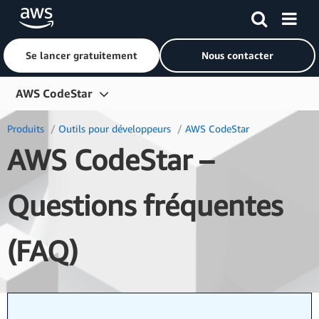
Se lancer gratuitement
Nous contacter
Passer au contenu principal
AWS CodeStar
Présentation
Produits
Outils pour développeurs
AWS CodeStar
AWS CodeStar –
Fonctions
Tarification
Questions fréquentes
Questions fréquentes (FAQ)
(FAQ)