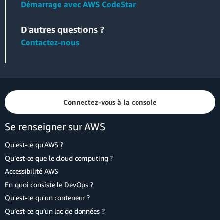
d'AWS CodeStar.
Démarrage avec AWS CodeStar
Faites votre choix parmi différents modèles
D'autres questions ?
de projet.
Avec les modèles de projet
Contactez-nous
AWS CodeStar, développez facilement une large
gamme d'applications, notamment des sites, des
applications et des services web et des
compétences Alexa. Les modèles de projet
Connectez-vous à la console
AWS CodeStar intègrent le code nécessaire pour
commencer à travailler avec les langages de
Se renseigner sur AWS
développement pris en charge, notamment Java,
Qu'est-ce qu'AWS ?
JavaScript, PHP, Ruby et Python.
Qu’est-ce que le cloud computing ?
Accessibilité AWS
En quoi consiste le DevOps ?
Qu'est-ce qu'un conteneur ?
Qu’est-ce qu’un lac de données ?