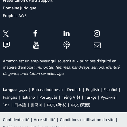
Présentation d'AWS Support
Domaine juridique
Emplois AWS
Amazon est un employeur qui souscrit aux principes d'équité en
matière d'emploi :
minorités, femmes, handicaps, seniors, identité
de genre, orientation sexuelle, âge
.
Langue
عربي
Bahasa Indonesia
Deutsch
English
Español
Français
Italiano
Português
Tiếng Việt
Türkçe
Ρусский
ไทย
日本語
한국어
中文 (简体)
中文 (繁體)
Confidentialité
|
Accessibilité
|
Conditions d’utilisation du site
|