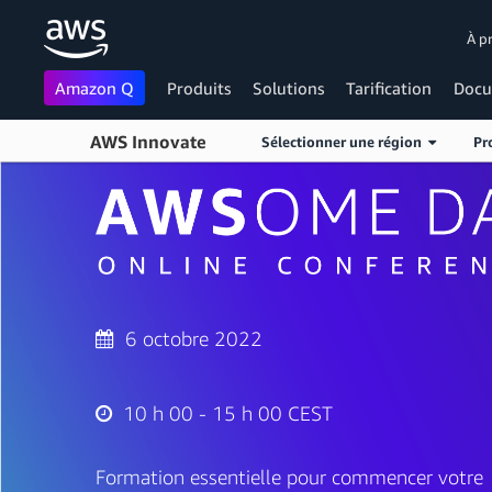
À p
Amazon Q
Produits
Solutions
Tarification
Docu
AWS Innovate
Sélectionner une région
Pr
Passer au contenu principal
6 octobre 2022
10 h 00 - 15 h 00 CEST
Formation essentielle pour commencer votre