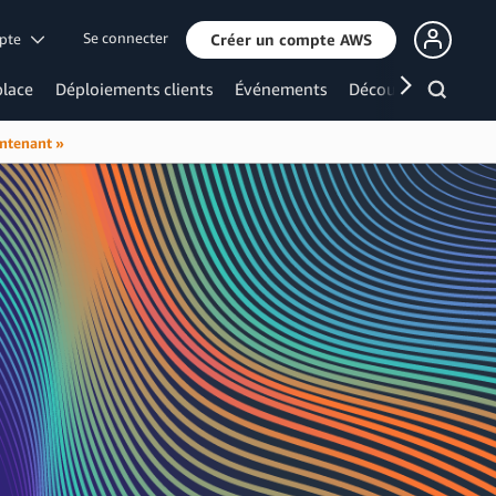
Se connecter
mpte
Créer un compte AWS
lace
Déploiements clients
Événements
Découvrir davanta
intenant »