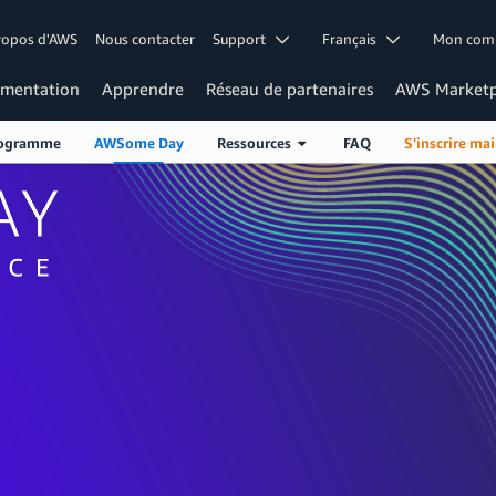
ropos d'AWS
Nous contacter
Support
Français
Mon co
mentation
Apprendre
Réseau de partenaires
AWS Marketp
ogramme
AWSome Day
Ressources
FAQ
S'inscrire ma