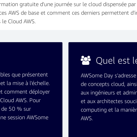
rmation gratuite d'une journée sur le cloud dispensée par
ces AWS de base et comment ces derniers permettent d'in
rs le Cloud AWS.
Quel est l
bles que présentent
AWSome Day s'adresse 
et la mise à l'échelle.
de concepts cloud, ains
 et comment déployer
aux ingénieurs et admi
e Cloud AWS. Pour
et aux architectes souci
e de 50 % sur
computing et la manière
 une session AWSome
AWS.