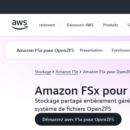
Passer au contenu principal
re:Invent
Découvrir AWS
Produits
S
Amazon FSx pour OpenZFS
Présentation
Fonctionn
Stockage
Amazon FSx
Amazon FSx pour OpenZ
Amazon FSx pour
Stockage partagé entièrement géré 
système de fichiers OpenZFS
Démarrez avec FSx pour OpenZFS