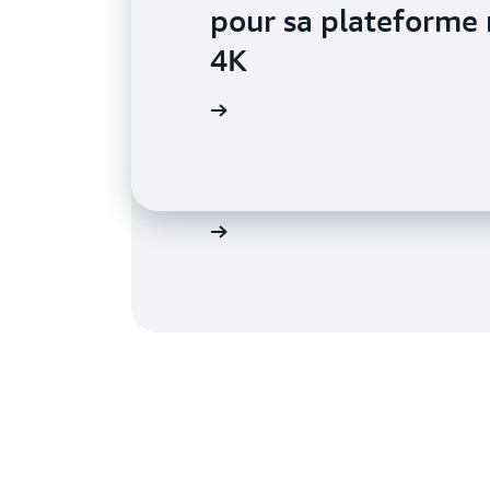
pour sa plateforme 
4K
Vela Games réduit l
En savoir plus
développeurs de jeu
OpenZFS
En savoir plus