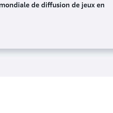
mondiale de diffusion de jeux en
es temps de création pour les
x de 60 % grâce à FSx pour