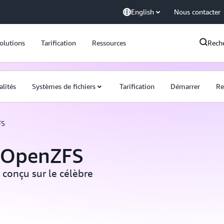
English
Nous contacter
olutions
Tarification
Ressources
Rech
alités
Systèmes de fichiers
Tarification
Démarrer
Re
FS
 OpenZFS
conçu sur le célèbre