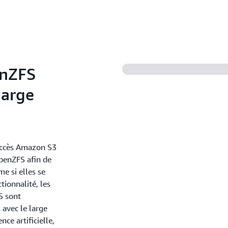
applications de serveur We
fichiers, notamment WordP
Testez efficacement les mod
d’application en quelques s
compilation grâce à un stoc
solutions DevOps, telles que
enZFS
harge
accès Amazon S3
penZFS afin de
e si elles se
tionnalité, les
S sont
 avec le large
nce artificielle,