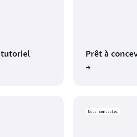
tutoriel
Prêt à concev
cun paiement initial ni frais de licence
Nous contacter