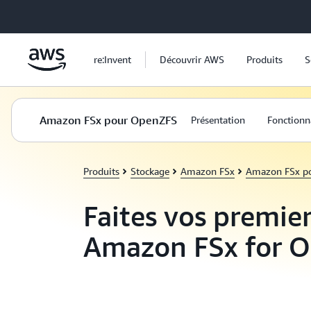
Passer au contenu principal
re:Invent
Découvrir AWS
Produits
S
Amazon FSx pour OpenZFS
Présentation
Fonctionn
Produits
Stockage
Amazon FSx
Amazon FSx p
Faites vos premier
Amazon FSx for 