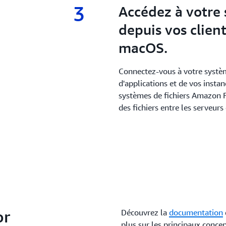
3
3.
Accédez à votre 
depuis vos clien
macOS.
Connectez-vous à votre système
d'applications et de vos instanc
systèmes de fichiers Amazon 
des fichiers entre les serveurs 
or
Découvrez la
documentation
plus sur les principaux concep