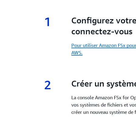
1
1.
Configurez votr
connectez-vous
Pour utiliser Amazon FSx pou
AWS.
2
2.
Créer un système
La console Amazon FSx for Ope
vos systèmes de fichiers et vo
créer un nouveau système de f