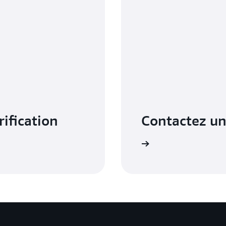
rification
Contactez un
obtenez le bon support au bon moment