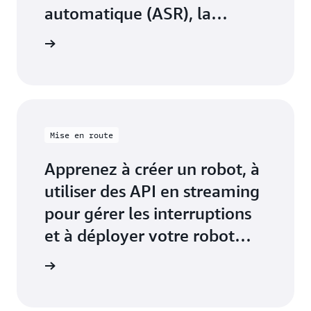
automatique (ASR), la
compréhension du langage
mazon Lex
naturel (NLU), etc.
Mise en route
Apprenez à créer un robot, à
utiliser des API en streaming
pour gérer les interruptions
et à déployer votre robot
dans plusieurs services
tutoriels