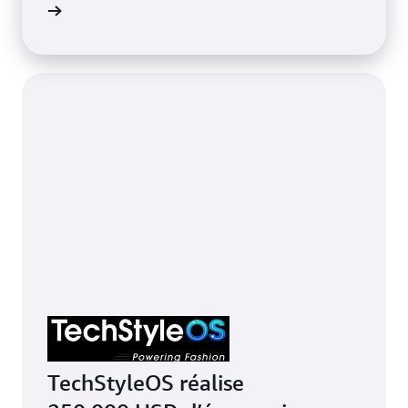
e de cas
TechStyleOS réalise