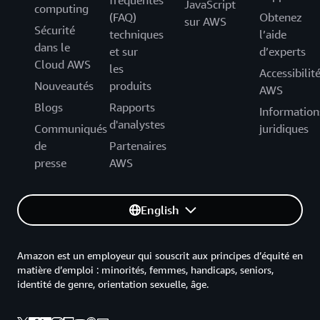
fréquentes
JavaScript
computing
(FAQ)
Obtenez
sur AWS
Sécurité
techniques
l’aide
dans le
et sur
d’experts
Cloud AWS
les
Accessibilit
Nouveautés
produits
AWS
Blogs
Rapports
Information
d'analystes
Communiqués
juridiques
de
Partenaires
presse
AWS
English
Amazon est un employeur qui souscrit aux principes d’équité en
matière d’emploi : minorités, femmes, handicaps, seniors,
identité de genre, orientation sexuelle, âge.