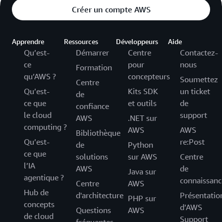
doivent être utilisés dans les 12 mois suivant la date
Créer un compte AWS
de création de votre compte. Pour en savoir plus sur
le programme de l’offre gratuite AWS, consultez le
Apprendre
site web de l’offre gratuite AWS
Ressources
Développeurs
et la
documentation
Aide
Qu’est-
Démarrer
Centre
Contactez-
de l’offre gratuite AWS
.
ce
pour
nous
Formation
qu’AWS ?
concepteurs
Soumettez
Centre
Qu’est-
Kits SDK
un ticket
de
ce que
et outils
de
confiance
le cloud
support
AWS
.NET sur
computing ?
AWS
AWS
Bibliothèque
Qu’est-
re:Post
de
Python
ce que
solutions
sur AWS
Centre
l’IA
AWS
de
Java sur
agentique ?
connaissanc
Centre
AWS
Hub de
d'architecture
Présentatio
PHP sur
concepts
d’AWS
Questions
AWS
de cloud
Support