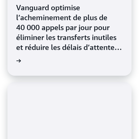
Vanguard optimise
l’acheminement de plus de
40 000 appels par jour pour
éliminer les transferts inutiles
et réduire les délais d’attente
et de résolution dès le premier
a vidéo
appel