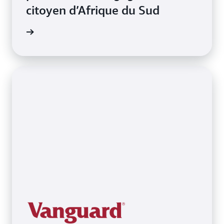
citoyen d’Afrique du Sud
a vidéo