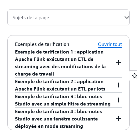
à l’esprit, le conseil général que nous donnons avant de tester
votre application est de 1 Mo par seconde, par KPU.
Sujets de la page
Exemples de tarification
Ouvrir tout
Exemple de tarification 1 : application
Apache Flink exécutant un ETL de
streaming avec des modifications de la
charge de travail
Exemple de tarification 2 : application
Vous utilisez une application Apache Flink dans le
Apache Flink exécutant un ETL par lots
service géré Amazon pour Apache Flink afin de
Exemple de tarification 3 : bloc-notes
transformer et de fournir en continu les données
Vous utilisez une application Apache Flink dans le
Studio avec un simple filtre de streaming
de journal capturées par vos flux de données
service géré Amazon pour Apache Flink afin de
Exemple de tarification 4 : bloc-notes
Kinesis à Amazon Simple Storage Service
transformer les données de journal dans Amazon
Vous utilisez le service géré Amazon pour Apache
Studio avec une fenêtre coulissante
(Amazon S3). Les données de journal sont
Simple Storage Service (Amazon S3) en mode
Flink Studio pour filtrer en permanence des
déployée en mode streaming
transformées à l'aide de plusieurs opérateurs,
batch. Les données du journal sont transformées
données de streaming capturées par votre