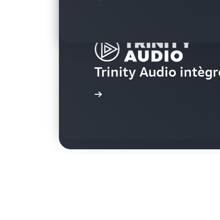
USA Today Network d
Trinity Audio intègr
format audio de man
En savoir plus
En savoir plus