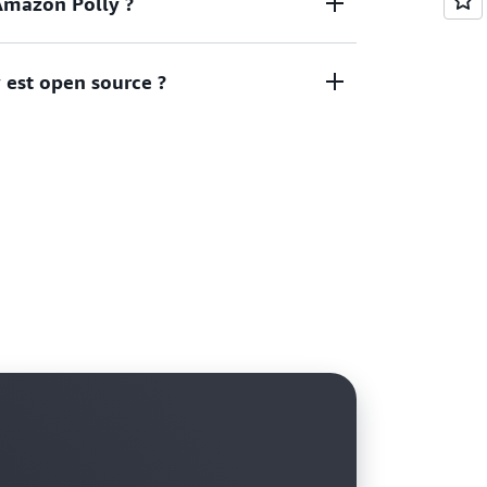
 Amazon Polly ?
antillonnés à 8 000 Hz, 16 000 Hz et
tilise actuellement la technologie Polly pour
 est open source ?
nération de synthèse vocale. Cependant, les
xclusivement pour Alexa et ne sont pas
ervice d’IA cloud entièrement géré. Vous
ide des API dans votre code. Vous ne pouvez
le code source d’Amazon Polly dans votre
 vous pouvez utiliser Amazon Polly
 d’un seuil d’utilisation prédéterminé)
de la date de démarrage. Pour en savoir
y