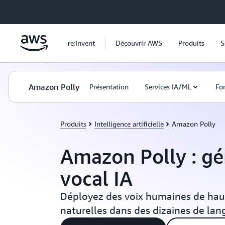
Passer au contenu principal
re:Invent
Découvrir AWS
Produits
S
Amazon Polly
Présentation
Services IA/ML
Fon
Produits
Intelligence artificielle
Amazon Polly
Amazon Polly : gé
vocal IA
Déployez des voix humaines de haut
naturelles dans des dizaines de lan