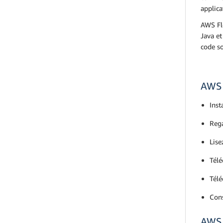
applica
AWS Fl
Java et
code so
AWS 
Inst
Reg
Lise
Télé
Télé
Cons
AWS 