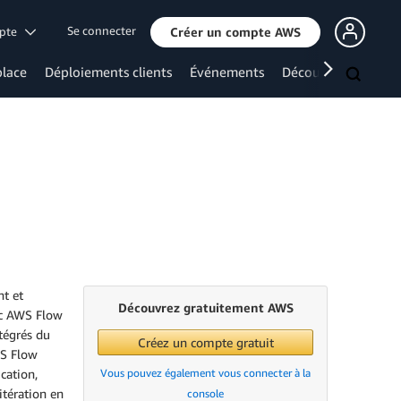
Se connecter
mpte
Créer un compte AWS
lace
Déploiements clients
Événements
Découvrir davanta
t et
Découvrez gratuitement AWS
ec AWS Flow
ntégrés du
Créez un compte gratuit
WS Flow
cation,
Vous pouvez également vous connecter à la
itération en
console