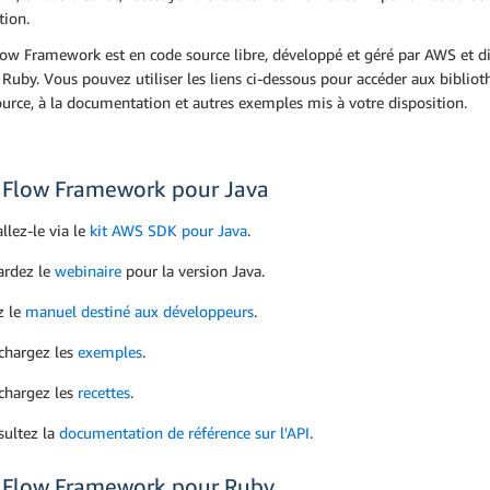
tion.
ow Framework est en code source libre, développé et géré par AWS et d
 Ruby. Vous pouvez utiliser les liens ci-dessous pour accéder aux bibliot
urce, à la documentation et autres exemples mis à votre disposition.
Flow Framework pour Java
allez-le via le
kit AWS SDK pour Java
.
ardez le
webinaire
pour la version Java.
z le
manuel destiné aux développeurs
.
chargez les
exemples
.
chargez les
recettes
.
ultez la
documentation de référence sur l'API
.
Flow Framework pour Ruby