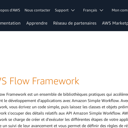
ropos d'AWS
Nous contacter
Support
Français
Mon co
mentation
Apprendre
Réseau de partenaires
AWS Marketp
S Flow Framework
ow Framework est un ensemble de bibliothèques pratiques qui accélèren
tent le développement d'applications avec Amazon Simple Workflow. Av
rk, vous écrivez un code simple, puis laissez les classes et objets préi
ork s'occuper des détails relatifs aux API Amazon Simple Workflow. A
rk se charge de créer et d'exécuter les différentes étapes de votre appli
e un suivi de leur avancement et vous permet de définir des règles de ré