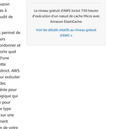
Amazon
es à
Le niveau gratuit d'AWS inclut 750 heures
d'exécution d'un nœud de cache Micro avec
udit de
Amazon ElastiCache.
Voir les détails relatifs au niveau gratuit
s permet de
d'AWS »
urs
ordonner et
orte quel
d'une
ette
stinct. AWS
ur exécuter
 des
érée pour
ogique qui
e pour
e type
 sur une
ement
n de votre