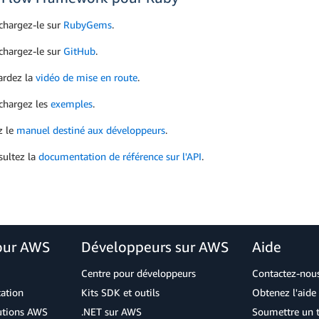
chargez-le sur
RubyGems
.
chargez-le sur
GitHub
.
ardez la
vidéo de mise en route
.
chargez les
exemples
.
z le
manuel destiné aux développeurs
.
ultez la
documentation de référence sur l'API
.
our AWS
Développeurs sur AWS
Aide
Centre pour développeurs
Contactez-nou
cation
Kits SDK et outils
Obtenez l'aide 
lutions AWS
.NET sur AWS
Soumettre un t