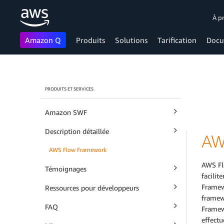
À p
Amazon Q
Produits
Solutions
Tarification
Docu
Passer au contenu principal
PRODUITS ET SERVICES
Amazon SWF
Description détaillée
AW
AWS Flow Framework
AWS Fl
Témoignages
facili
Framewo
Ressources pour développeurs
framew
FAQ
Framewo
effectu