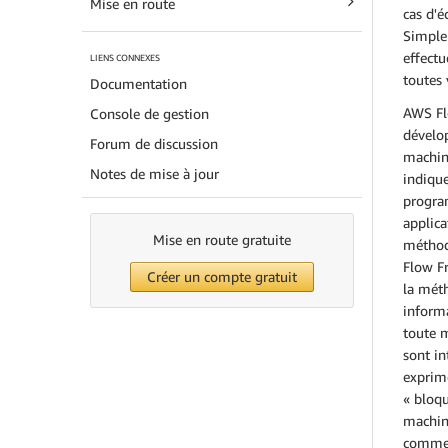
Mise en route
cas d'é
Simple 
effectu
LIENS CONNEXES
toutes 
Documentation
AWS Fl
Console de gestion
dévelop
Forum de discussion
machin
Notes de mise à jour
indiqu
progra
applica
Mise en route gratuite
méthode
Flow F
Créer un compte gratuit
la méth
inform
toute m
sont i
exprim
« bloqu
machine
comment