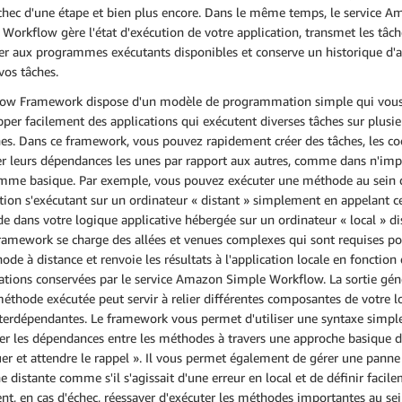
chec d'une étape et bien plus encore. Dans le même temps, le service 
Workflow gère l'état d'exécution de votre application, transmet les tâch
er aux programmes exécutants disponibles et conserve un historique d'a
vos tâches.
ow Framework dispose d'un modèle de programmation simple qui vou
per facilement des applications qui exécutent diverses tâches sur plusie
es. Dans ce framework, vous pouvez rapidement créer des tâches, les co
er leurs dépendances les unes par rapport aux autres, comme dans n'imp
mme basique. Par exemple, vous pouvez exécuter une méthode au sein 
tion s'exécutant sur un ordinateur « distant » simplement en appelant c
 dans votre logique applicative hébergée sur un ordinateur « local » di
ramework se charge des allées et venues complexes qui sont requises po
ode à distance et renvoie les résultats à l'application locale en fonction
ations conservées par le service Amazon Simple Workflow. La sortie gén
éthode exécutée peut servir à relier différentes composantes de votre l
nterdépendantes. Le framework vous permet d'utiliser une syntaxe simpl
er les dépendances entre les méthodes à travers une approche basique d
er et attendre le rappel ». Il vous permet également de gérer une panne
 distante comme s'il s'agissait d'une erreur en local et de définir facil
, en cas d'échec, réessayer d'exécuter les méthodes importantes au sei