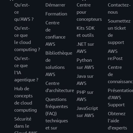
Qu’est-
Démarrer
Centre
Contactez-
ce
pour
nous
Formation
qu’AWS ?
concepteurs
Soumettez
Centre
Qu’est-
Kits SDK
un ticket
de
ce que
et outils
de
confiance
le cloud
support
AWS
.NET sur
computing ?
AWS
AWS
Bibliothèque
Qu’est-
re:Post
de
Python
ce que
solutions
sur AWS
Centre
l’IA
AWS
de
Java sur
agentique ?
connaissanc
Centre
AWS
Hub de
d'architecture
Présentatio
PHP sur
concepts
d’AWS
Questions
AWS
de cloud
Support
fréquentes
JavaScript
computing
(FAQ)
Obtenez
sur AWS
Sécurité
techniques
l’aide
dans le
et sur
d’experts
Cloud AWS