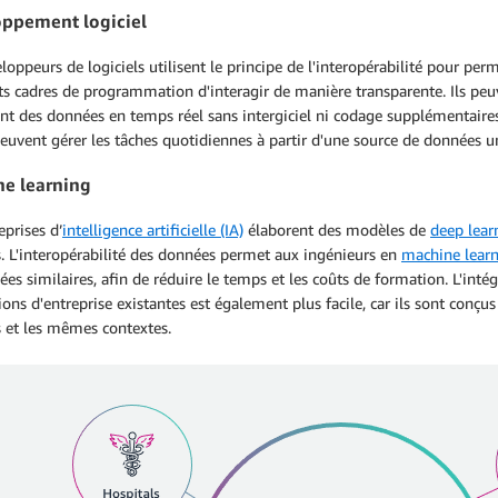
ppement logiciel
loppeurs de logiciels utilisent le principe de l'interopérabilité pour perm
ts cadres de programmation d'interagir de manière transparente. Ils peuv
t des données en temps réel sans intergiciel ni codage supplémentaires. 
euvent gérer les tâches quotidiennes à partir d'une source de données 
e learning
eprises d’
intelligence artificielle (IA)
élaborent des modèles de
deep lear
. L'interopérabilité des données permet aux ingénieurs en
machine lear
es similaires, afin de réduire le temps et les coûts de formation. L'int
ions d'entreprise existantes est également plus facile, car ils sont conç
 et les mêmes contextes.