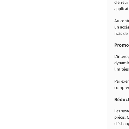
d'erreur
applicat
Au contr
un accè
frais de
Promou
L'intero
dynamiq
limitées
Par exe
compren
Réduct
Les sys
précis. 
d'échan