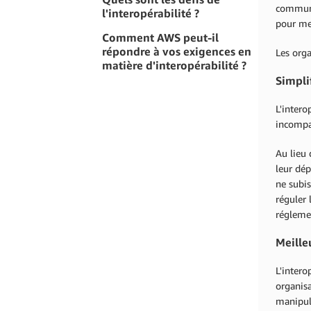
communs
l'interopérabilité ?
pour me
Comment AWS peut-il
répondre à vos exigences en
Les org
matière d'interopérabilité ?
Simpli
L'intero
incompat
Au lieu 
leur dép
ne subis
réguler 
régleme
Meille
L'intero
organisa
manipul