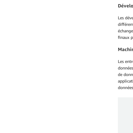
Dévelo
Les déve
différen
échangen
finaux p
Machin
Les entr
données
de donné
applicat
données