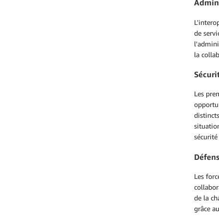
Admini
L'intero
de servi
l'admini
la colla
Sécuri
Les prem
opportun
distinc
situatio
sécurité
Défen
Les forc
collabor
de la c
grâce au