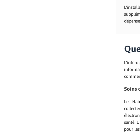
L'instal
suppléme
dépense
Quel
L'intero
informat
comment 
Soins 
Les étab
collecte
électron
santé. L
pour les