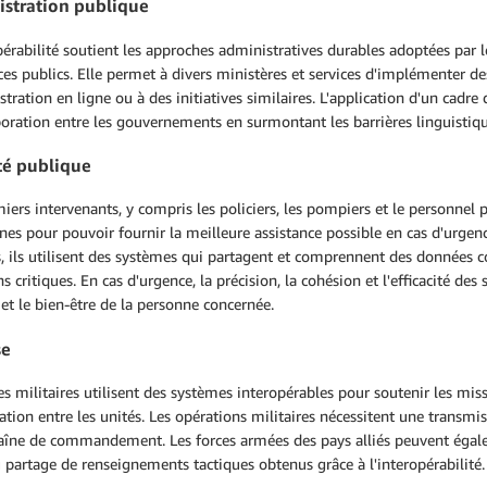
stration publique
pérabilité soutient les approches administratives durables adoptées par
ces publics. Elle permet à divers ministères et services d'implémenter d
stration en ligne ou à des initiatives similaires. L'application d'un ca
boration entre les gouvernements en surmontant les barrières linguistiq
té publique
iers intervenants, y compris les policiers, les pompiers et le personnel 
es pour pouvoir fournir la meilleure assistance possible en cas d'urgen
ts, ils utilisent des systèmes qui partagent et comprennent des donnée
ns critiques. En cas d'urgence, la précision, la cohésion et l'efficacité de
 et le bien-être de la personne concernée.
se
es militaires utilisent des systèmes interopérables pour soutenir les miss
ation entre les unités. Les opérations militaires nécessitent une trans
haîne de commandement. Les forces armées des pays alliés peuvent égalem
 partage de renseignements tactiques obtenus grâce à l'interopérabilité