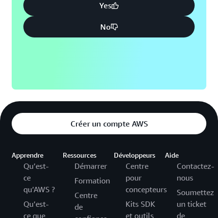
Yes
No
Créer un compte AWS
Apprendre
Ressources
Développeurs
Aide
Qu’est-
Démarrer
Centre
Contactez-
ce
pour
nous
Formation
qu’AWS ?
concepteurs
Soumettez
Centre
Qu’est-
Kits SDK
un ticket
de
ce que
et outils
de