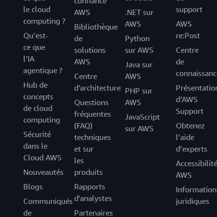
confiance
le cloud
support
AWS
.NET sur
computing ?
AWS
AWS
Bibliothèque
Qu’est-
re:Post
de
Python
ce que
solutions
sur AWS
Centre
l’IA
AWS
de
Java sur
agentique ?
connaissanc
Centre
AWS
Hub de
d'architecture
Présentatio
PHP sur
concepts
d’AWS
Questions
AWS
de cloud
Support
fréquentes
JavaScript
computing
(FAQ)
Obtenez
sur AWS
Sécurité
techniques
l’aide
dans le
et sur
d’experts
Cloud AWS
les
Accessibilit
Nouveautés
produits
AWS
Blogs
Rapports
Information
d'analystes
Communiqués
juridiques
de
Partenaires