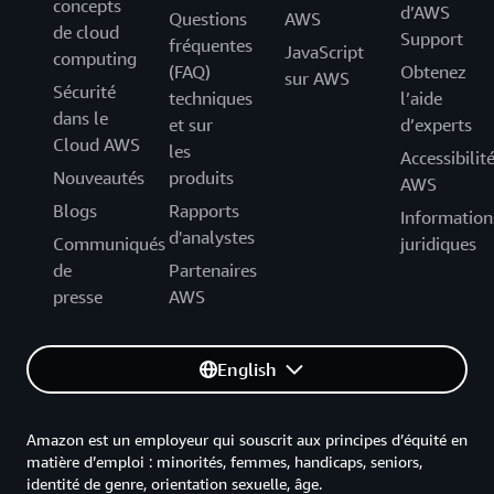
concepts
d’AWS
Questions
AWS
de cloud
Support
fréquentes
JavaScript
computing
(FAQ)
Obtenez
sur AWS
Sécurité
techniques
l’aide
dans le
et sur
d’experts
Cloud AWS
les
Accessibilit
Nouveautés
produits
AWS
Blogs
Rapports
Information
d'analystes
Communiqués
juridiques
de
Partenaires
presse
AWS
English
Amazon est un employeur qui souscrit aux principes d’équité en
matière d’emploi : minorités, femmes, handicaps, seniors,
identité de genre, orientation sexuelle, âge.