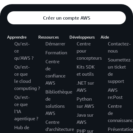
Créer un compte AWS
Apprendre
Ressources
Développeurs
Aide
Qu’est-
Démarrer
Centre
Contactez-
ce
pour
nous
Formation
qu’AWS ?
concepteurs
Soumettez
Centre
Qu’est-
Kits SDK
un ticket
de
ce que
et outils
de
confiance
le cloud
support
AWS
.NET sur
computing ?
AWS
AWS
Bibliothèque
Qu’est-
re:Post
de
Python
ce que
solutions
sur AWS
Centre
l’IA
AWS
de
Java sur
agentique ?
connaissanc
Centre
AWS
Hub de
d'architecture
Présentatio
PHP sur