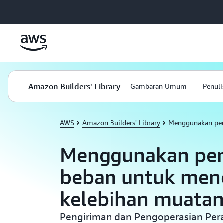
a11y-skip-to-main-content
Amazon Builders' Library
Gambaran Umum
Penuli
AWS
Amazon Builders' Library
Menggunakan pen
Menggunakan pe
beban untuk men
kelebihan muata
Pengiriman dan Pengoperasian Per