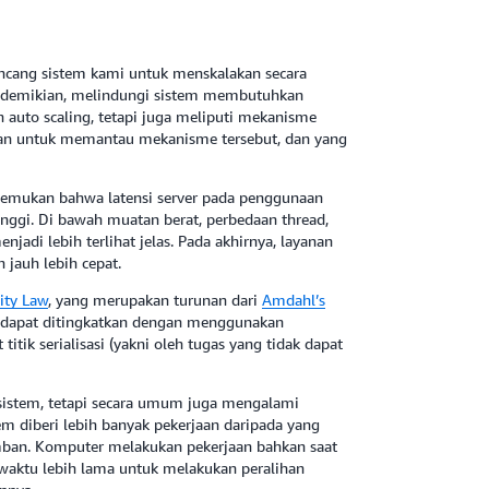
cang sistem kami untuk menskalakan secara
ki demikian, melindungi sistem membutuhkan
n auto scaling, tetapi juga meliputi mekanisme
n untuk memantau mekanisme tersebut, dan yang
nemukan bahwa latensi server pada penggunaan
inggi. Di bawah muatan berat, perbedaan thread,
adi lebih terlihat jelas. Pada akhirnya, layanan
 jauh lebih cepat.
lity Law
, yang merupakan turunan dari
Amdahl’s
m dapat ditingkatkan dengan menggunakan
titik serialisasi (yakni oleh tugas yang tidak dapat
 sistem, tetapi secara umum juga mengalami
m diberi lebih banyak pekerjaan daripada yang
mban. Komputer melakukan pekerjaan bahkan saat
aktu lebih lama untuk melakukan peralihan