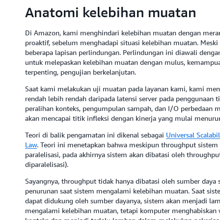
Anatomi kelebihan muatan
Di Amazon, kami menghindari kelebihan muatan dengan meran
proaktif, sebelum menghadapi situasi kelebihan muatan. Mes
beberapa lapisan perlindungan. Perlindungan ini diawali denga
untuk melepaskan kelebihan muatan dengan mulus, kemampua
terpenting, pengujian berkelanjutan.
Saat kami melakukan uji muatan pada layanan kami, kami me
rendah lebih rendah daripada latensi server pada penggunaan t
peralihan konteks, pengumpulan sampah, dan I/O perbedaan menj
akan mencapai titik infleksi dengan kinerja yang mulai menurun
Teori di balik pengamatan ini dikenal sebagai
Universal Scalabi
Law
. Teori ini menetapkan bahwa meskipun throughput siste
paralelisasi, pada akhirnya sistem akan dibatasi oleh throughput 
diparalelisasi).
Sayangnya, throughput tidak hanya dibatasi oleh sumber daya
penurunan saat sistem mengalami kelebihan muatan. Saat siste
dapat didukung oleh sumber dayanya, sistem akan menjadi la
mengalami kelebihan muatan, tetapi komputer menghabiskan w