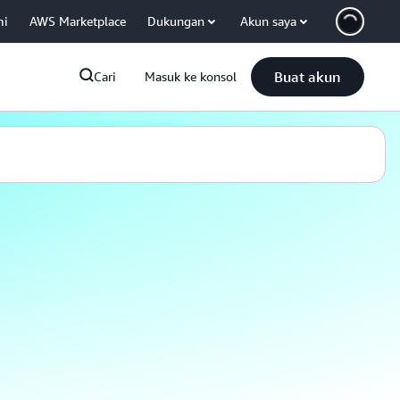
mi
AWS Marketplace
Dukungan
Akun saya
Buat akun
Cari
Masuk ke konsol