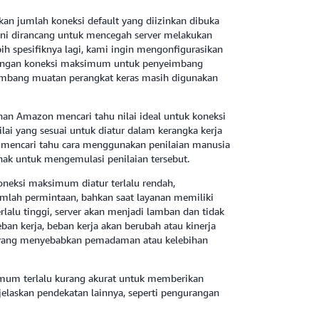
n jumlah koneksi default yang diizinkan dibuka
 ini dirancang untuk mencegah server melakukan
h spesifiknya lagi, kami ingin mengonfigurasikan
dengan koneksi maksimum untuk penyeimbang
yeimbang muatan perangkat keras masih digunakan
an Amazon mencari tahu nilai ideal untuk koneksi
i yang sesuai untuk diatur dalam kerangka kerja
 mencari tahu cara menggunakan penilaian manusia
ak untuk mengemulasi penilaian tersebut.
oneksi maksimum diatur terlalu rendah,
ah permintaan, bahkan saat layanan memiliki
rlalu tinggi, server akan menjadi lamban dan tidak
ban kerja, beban kerja akan berubah atau kinerja
, yang menyebabkan pemadaman atau kelebihan
um terlalu kurang akurat untuk memberikan
jelaskan pendekatan lainnya, seperti pengurangan