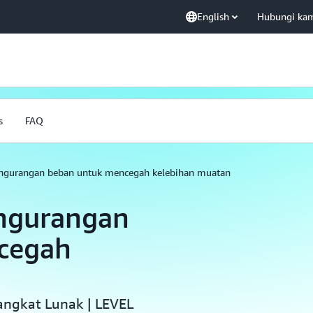
English
Hubungi ka
s
FAQ
gurangan beban untuk mencegah kelebihan muatan
ngurangan
cegah
n
angkat Lunak | LEVEL