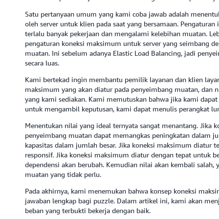
Satu pertanyaan umum yang kami coba jawab adalah menentuka
oleh server untuk klien pada saat yang bersamaan. Pengaturan
terlalu banyak pekerjaan dan mengalami kelebihan muatan. Lebi
pengaturan koneksi maksimum untuk server yang seimbang 
muatan. Ini sebelum adanya Elastic Load Balancing, jadi pen
secara luas.
Kami bertekad ingin membantu pemilik layanan dan klien layan
maksimum yang akan diatur pada penyeimbang muatan, dan nila
yang kami sediakan. Kami memutuskan bahwa jika kami dapat
untuk mengambil keputusan, kami dapat menulis perangkat lun
Menentukan nilai yang ideal ternyata sangat menantang. Jika k
penyeimbang muatan dapat memangkas peningkatan dalam juml
kapasitas dalam jumlah besar. Jika koneksi maksimum diatur te
responsif. Jika koneksi maksimum diatur dengan tepat untuk be
dependensi akan berubah. Kemudian nilai akan kembali salah
muatan yang tidak perlu.
Pada akhirnya, kami menemukan bahwa konsep koneksi maksim
jawaban lengkap bagi puzzle. Dalam artikel ini, kami akan men
beban yang terbukti bekerja dengan baik.