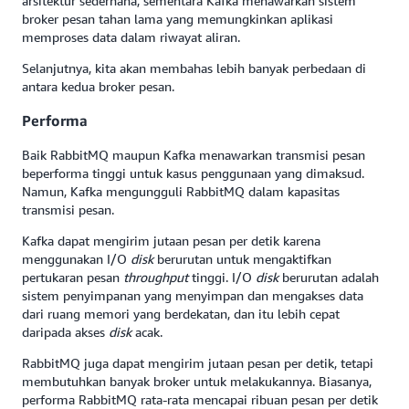
arsitektur sederhana, sementara Kafka menawarkan sistem
broker pesan tahan lama yang memungkinkan aplikasi
memproses data dalam riwayat aliran.
Selanjutnya, kita akan membahas lebih banyak perbedaan di
antara kedua broker pesan.
Performa
Baik RabbitMQ maupun Kafka menawarkan transmisi pesan
beperforma tinggi untuk kasus penggunaan yang dimaksud.
Namun, Kafka mengungguli RabbitMQ dalam kapasitas
transmisi pesan.
Kafka dapat mengirim jutaan pesan per detik karena
menggunakan I/O
disk
berurutan untuk mengaktifkan
pertukaran pesan
throughput
tinggi. I/O
disk
berurutan adalah
sistem penyimpanan yang menyimpan dan mengakses data
dari ruang memori yang berdekatan, dan itu lebih cepat
daripada akses
disk
acak.
RabbitMQ juga dapat mengirim jutaan pesan per detik, tetapi
membutuhkan banyak broker untuk melakukannya. Biasanya,
performa RabbitMQ rata-rata mencapai ribuan pesan per detik