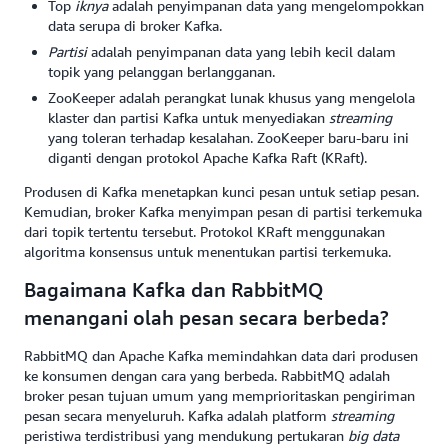
Top
iknya
adalah penyimpanan data yang mengelompokkan
data serupa di broker Kafka.
Partisi
adalah penyimpanan data yang lebih kecil dalam
topik yang pelanggan berlangganan.
ZooKeeper adalah perangkat lunak khusus yang mengelola
klaster dan partisi Kafka untuk menyediakan
streaming
yang toleran terhadap kesalahan. ZooKeeper baru-baru ini
diganti dengan protokol Apache Kafka Raft (KRaft).
Produsen di Kafka menetapkan kunci pesan untuk setiap pesan.
Kemudian, broker Kafka menyimpan pesan di partisi terkemuka
dari topik tertentu tersebut. Protokol KRaft menggunakan
algoritma konsensus untuk menentukan partisi terkemuka.
Bagaimana Kafka dan RabbitMQ
menangani olah pesan secara berbeda?
RabbitMQ dan Apache Kafka memindahkan data dari produsen
ke konsumen dengan cara yang berbeda. RabbitMQ adalah
broker pesan tujuan umum yang memprioritaskan pengiriman
pesan secara menyeluruh. Kafka adalah platform
streaming
peristiwa terdistribusi yang mendukung pertukaran
big data