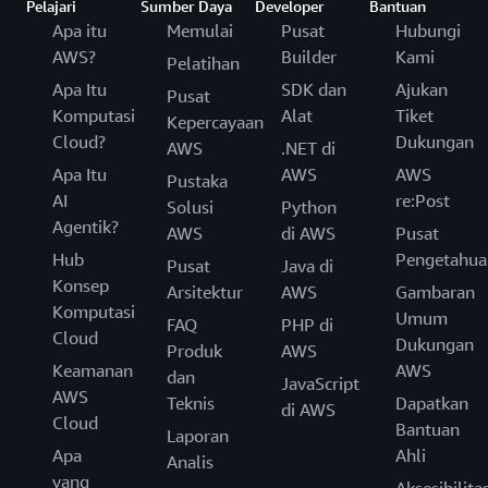
Pelajari
Sumber Daya
Developer
Bantuan
Apa itu
Memulai
Pusat
Hubungi
AWS?
Builder
Kami
Pelatihan
Apa Itu
SDK dan
Ajukan
Pusat
Komputasi
Alat
Tiket
Kepercayaan
Cloud?
Dukungan
AWS
.NET di
Apa Itu
AWS
AWS
Pustaka
AI
re:Post
Solusi
Python
Agentik?
AWS
di AWS
Pusat
Hub
Pengetahua
Pusat
Java di
Konsep
Arsitektur
AWS
Gambaran
Komputasi
Umum
FAQ
PHP di
Cloud
Dukungan
Produk
AWS
Keamanan
AWS
dan
JavaScript
AWS
Teknis
Dapatkan
di AWS
Cloud
Bantuan
Laporan
Apa
Ahli
Analis
yang
Aksesibilita