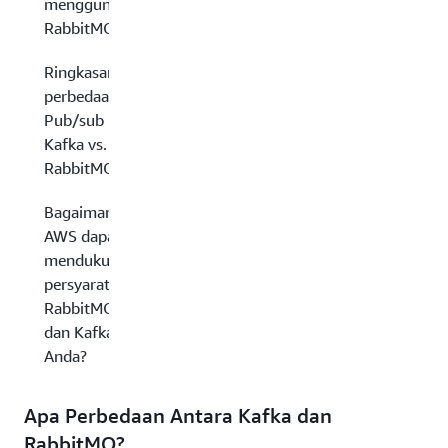
menggunakan
RabbitMQ?
Ringkasan
perbedaan:
Pub/sub
Kafka vs.
RabbitMQ
Bagaimana
AWS dapat
mendukung
persyaratan
RabbitMQ
dan Kafka
Anda?
Apa Perbedaan Antara Kafka dan
RabbitMQ?