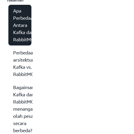
Apa
Perbedaan
Antara
Kafka dan
RabbitMQ?
Perbedaan
arsitektur:
Kafka vs.
RabbitMQ
Bagaimana
Kafka dan
RabbitMQ
menangani
olah pesan
secara
berbeda?