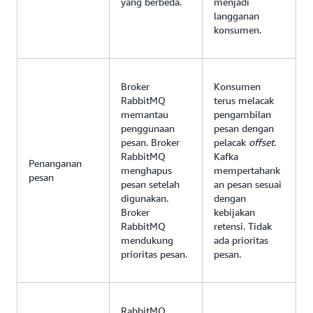
yang berbeda.
menjadi
langganan
konsumen.
Broker
Konsumen
RabbitMQ
terus melacak
memantau
pengambilan
penggunaan
pesan dengan
pesan. Broker
pelacak
offset
.
RabbitMQ
Kafka
Penanganan
menghapus
mempertahank
pesan
pesan setelah
an pesan sesuai
digunakan.
dengan
Broker
kebijakan
RabbitMQ
retensi. Tidak
mendukung
ada prioritas
prioritas pesan.
pesan.
RabbitMQ