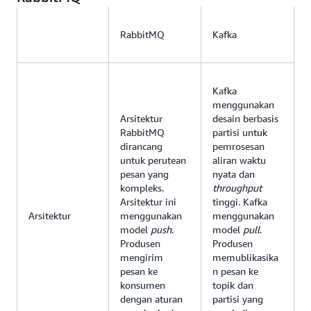
RabbitMQ
Kafka
Kafka
menggunakan
Arsitektur
desain berbasis
RabbitMQ
partisi untuk
dirancang
pemrosesan
untuk perutean
aliran waktu
pesan yang
nyata dan
kompleks.
throughput
Arsitektur ini
tinggi. Kafka
Arsitektur
menggunakan
menggunakan
model
push
.
model
pull
.
Produsen
Produsen
mengirim
memublikasika
pesan ke
n pesan ke
konsumen
topik dan
dengan aturan
partisi yang