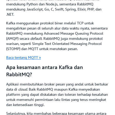
mendukung Python dan Node.js, sementara RabbitMQ
mendukung JavaScript, Go, C, Swift, Spring, Elixir, PHP, dan
.NET.
Kafka menggunakan protokol biner melalui TCP untuk
mengalirkan pesan di seluruh alur data waktu nyata, sementara
RabbitMQ mendukung Advanced Message Queuing Protocol
(AMQP) secara
default
. RabbitMQ juga mendukung protokol
warisan, seperti Simple Text Orientated Messaging Protocol
(STOMP) dan MQTT untuk merutekan pesan.
Baca tentang MQTT »
Apa kesamaan antara Kafka dan
RabbitMQ?
Aplikasi membutuhkan broker pesan yang andal untuk bertukar
data di
cloud
. Baik RabbitMQ maupun Kafka menyediakan
platform yang dapat diskalakan dan toleran terhadap kesalahan
untuk memenuhi permintaan lalu lintas yang terus meningkat
dan ketersediaan tinggi.
Selanjutnya, kita membahas beberapa kesamaan utama antara