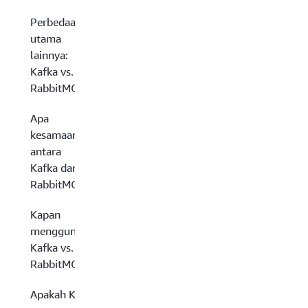
Perbedaan
utama
lainnya:
Kafka vs.
RabbitMQ
Apa
kesamaan
antara
Kafka dan
RabbitMQ?
Kapan
menggunakan
Kafka vs.
RabbitMQ
Apakah Kafka