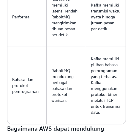
memiliki
Kafka memiliki
latensi rendah.
transmisi waktu
Performa
RabbitMQ
nyata hingga
mengirimkan
jutaan pesan
ribuan pesan
per detik.
per detik.
Kafka memiliki
pilihan bahasa
RabbitMQ
pemrograman
mendukung
yang terbatas.
Bahasa dan
berbagai
Kafka
protokol
bahasa dan
menggunakan
pemrograman
protokol
protokol biner
warisan.
melalui TCP
untuk transmisi
data.
Bagaimana AWS dapat mendukung