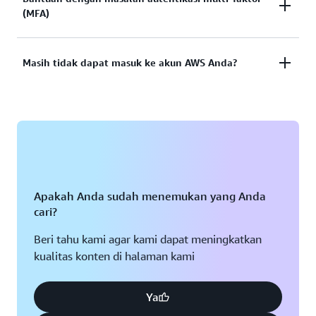
Lihat dokumentasi
(MFA)
berfungsi? Atau tidak memiliki kredensial untuk
mengakses akun pengguna
AWS?
root
Perangkat Autentikasi Multi-Faktor (MFA) hilang
Masih tidak dapat masuk ke akun AWS Anda?
Lihat solusi
atau tidak dapat digunakan
Jika Anda masih tidak dapat masuk ke akun AWS
Lihat solusi
Anda, isi formulir ini.
Lihat formulir
Apakah Anda sudah menemukan yang Anda
cari?
Beri tahu kami agar kami dapat meningkatkan
kualitas konten di halaman kami
Ya