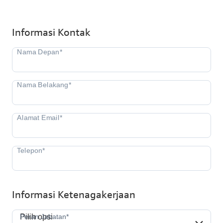
Informasi Kontak
Informasi Ketenagakerjaan
Peran Jabatan*
Peran Jabatan*
Pilih opsi