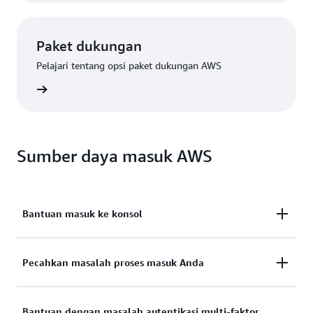
Paket dukungan
Pelajari tentang opsi paket dukungan AWS
Premium
Sumber daya masuk AWS
Bantuan masuk ke konsol
Perlu bantuan untuk masuk ke Konsol Manajemen
Pecahkan masalah proses masuk Anda
AWS?
Mencoba masuk, tetapi kredensialnya tidak
Bantuan dengan masalah autentikasi multi-faktor