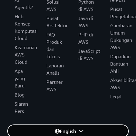
AI
re:Post
Solusi
Python
Agentik?
AWS
di AWS
Pusat
Hub
Pengetahua
Pusat
Java di
Konsep
Arsitektur
AWS
Gambaran
Komputasi
Umum
FAQ
PHP di
Cloud
Dukungan
Produk
AWS
Keamanan
AWS
dan
JavaScript
AWS
Teknis
Dapatkan
di AWS
Cloud
Bantuan
Laporan
Apa
Ahli
Analis
yang
Aksesibilita
Partner
Baru
AWS
AWS
Blog
Legal
Siaran
Pers
English