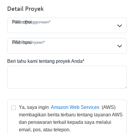
Detail Proyek
Kasus Penggunaan*
Kasus Penggunaan*
Pilih opsi
Sifat Pertanyaan*
Sifat Pertanyaan*
Pilih opsi
Beri tahu kami tentang proyek Anda*
Ya, saya ingin 
Amazon Web Services
 (AWS) 
membagikan berita terbaru tentang layanan AWS 
dan penawaran terkait kepada saya melalui 
email, pos, atau telepon. 