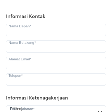
Informasi Kontak
Informasi Ketenagakerjaan
Peran Jabatan*
Peran Jabatan*
Pilih opsi