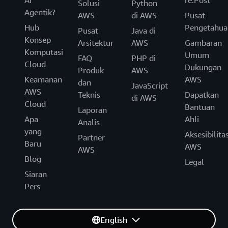
AI
re:Post
Solusi
Python
Agentik?
AWS
di AWS
Pusat
Hub
Pengetahua
Pusat
Java di
Konsep
Arsitektur
AWS
Gambaran
Komputasi
Umum
FAQ
PHP di
Cloud
Dukungan
Produk
AWS
Keamanan
AWS
dan
JavaScript
AWS
Teknis
Dapatkan
di AWS
Cloud
Bantuan
Laporan
Apa
Ahli
Analis
yang
Aksesibilita
Partner
Baru
AWS
AWS
Blog
Legal
Siaran
Pers
English