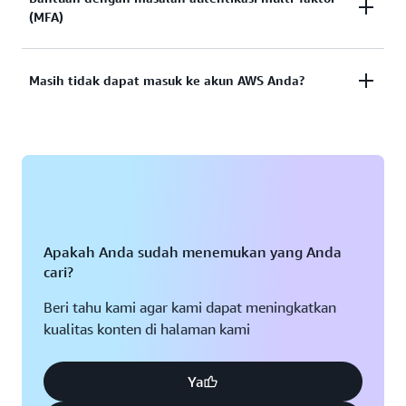
Lihat dokumentasi
(MFA)
berfungsi? Atau tidak memiliki kredensial untuk
mengakses akun pengguna
AWS?
root
Perangkat Autentikasi Multi-Faktor (MFA) hilang
Masih tidak dapat masuk ke akun AWS Anda?
Lihat solusi
atau tidak dapat digunakan
Jika Anda masih tidak dapat masuk ke akun AWS
Lihat solusi
Anda, isi formulir ini.
Lihat formulir
Apakah Anda sudah menemukan yang Anda
cari?
Beri tahu kami agar kami dapat meningkatkan
kualitas konten di halaman kami
Ya