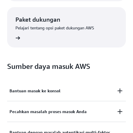
Paket dukungan
Pelajari tentang opsi paket dukungan AWS
Premium
Sumber daya masuk AWS
Bantuan masuk ke konsol
Perlu bantuan untuk masuk ke Konsol Manajemen
Pecahkan masalah proses masuk Anda
AWS?
Mencoba masuk, tetapi kredensialnya tidak
Bantuan dengan masalah autentikasi multi-faktor