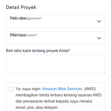
Detail Proyek
Kasus Penggunaan*
Kasus Penggunaan*
Pilih opsi
Sifat Pertanyaan*
Sifat Pertanyaan*
Pilih opsi
Beri tahu kami tentang proyek Anda*
Ya, saya ingin 
Amazon Web Services
 (AWS) 
membagikan berita terbaru tentang layanan AWS 
dan penawaran terkait kepada saya melalui 
email, pos, atau telepon. 