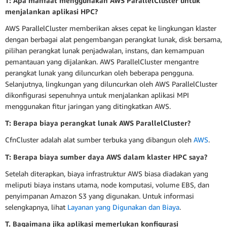
T: Apa manfaat menggunakan AWS ParallelCluster untuk
menjalankan aplikasi HPC?
AWS ParallelCluster memberikan akses cepat ke lingkungan klaster
dengan berbagai alat pengembangan perangkat lunak, disk bersama,
pilihan perangkat lunak penjadwalan, instans, dan kemampuan
pemantauan yang dijalankan. AWS ParallelCluster mengantre
perangkat lunak yang diluncurkan oleh beberapa pengguna.
Selanjutnya, lingkungan yang diluncurkan oleh AWS ParallelCluster
dikonfigurasi sepenuhnya untuk menjalankan aplikasi MPI
menggunakan fitur jaringan yang ditingkatkan AWS.
T: Berapa biaya perangkat lunak AWS ParallelCluster?
CfnCluster adalah alat sumber terbuka yang dibangun oleh
AWS
.
T: Berapa biaya sumber daya AWS dalam klaster HPC saya?
Setelah diterapkan, biaya infrastruktur AWS biasa diadakan yang
meliputi biaya instans utama, node komputasi, volume EBS, dan
penyimpanan Amazon S3 yang digunakan. Untuk informasi
selengkapnya, lihat
Layanan yang Digunakan dan Biaya
.
T. Bagaimana jika aplikasi memerlukan konfigurasi