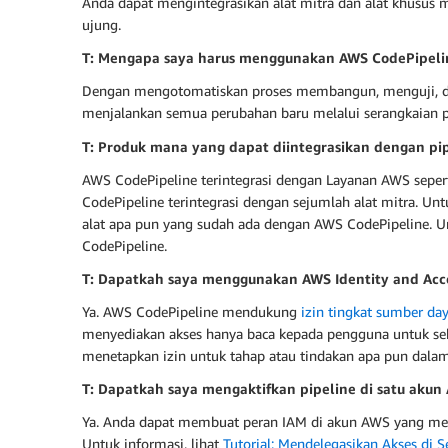
Anda dapat mengintegrasikan alat mitra dan alat khusus m
ujung.
T: Mengapa saya harus menggunakan AWS CodePipelin
Dengan mengotomatiskan proses membangun, menguji, da
menjalankan semua perubahan baru melalui serangkaian pe
T: Produk mana yang dapat diintegrasikan dengan p
AWS CodePipeline terintegrasi dengan Layanan AWS sepe
CodePipeline terintegrasi dengan sejumlah alat mitra. Un
alat apa pun yang sudah ada dengan AWS CodePipeline. Unt
CodePipeline.
T: Dapatkah saya menggunakan AWS Identity and Acc
Ya. AWS CodePipeline mendukung
izin tingkat sumber da
menyediakan akses hanya baca kepada pengguna untuk sebu
menetapkan izin untuk tahap atau tindakan apa pun dalam
T: Dapatkah saya mengaktifkan pipeline di satu akun
Ya. Anda dapat membuat peran IAM di akun AWS yang memil
Untuk informasi, lihat
Tutorial: Mendelegasikan Akses di