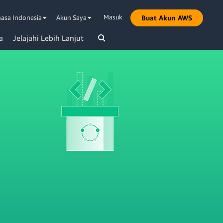
Masuk
asa Indonesia
Akun Saya
Buat Akun AWS
a
Jelajahi Lebih Lanjut