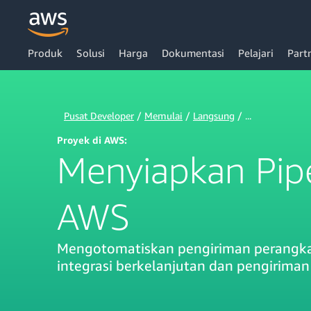
Produk
Solusi
Harga
Dokumentasi
Pelajari
Part
Lewati ke Konten Utama
Pusat Developer
/
Memulai
/
Langsung
/ ...
Proyek di AWS:
Menyiapkan Pipe
AWS
Mengotomatiskan pengiriman perangka
integrasi berkelanjutan dan pengiriman