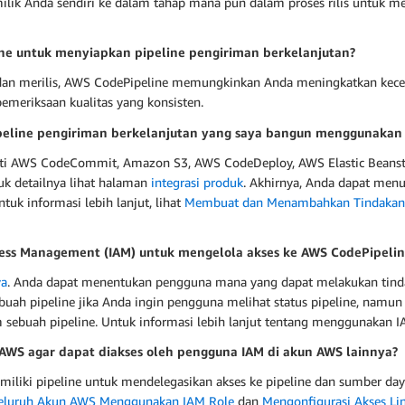
ilik Anda sendiri ke dalam tahap mana pun dalam proses rilis untuk m
e untuk menyiapkan pipeline pengiriman berkelanjutan?
n merilis, AWS CodePipeline memungkinkan Anda meningkatkan kecep
meriksaan kualitas yang konsisten.
ipeline pengiriman berkelanjutan yang saya bangun menggunakan
rti AWS CodeCommit, Amazon S3, AWS CodeDeploy, AWS Elastic Beanst
tuk detailnya lihat halaman
integrasi produk
. Akhirnya, Anda dapat menu
uk informasi lebih lanjut, lihat
Membuat dan Menambahkan Tindakan 
ess Management (IAM) untuk mengelola akses ke AWS CodePipelin
ya
. Anda dapat menentukan pengguna mana yang dapat melakukan tindak
ah pipeline jika Anda ingin pengguna melihat status pipeline, namun 
 sebuah pipeline. Untuk informasi lebih lanjut tentang menggunakan 
 AWS agar dapat diakses oleh pengguna IAM di akun AWS lainnya?
iki pipeline untuk mendelegasikan akses ke pipeline dan sumber daya
 Seluruh Akun AWS Menggunakan IAM Role
dan
Mengonfigurasi Akses Lin