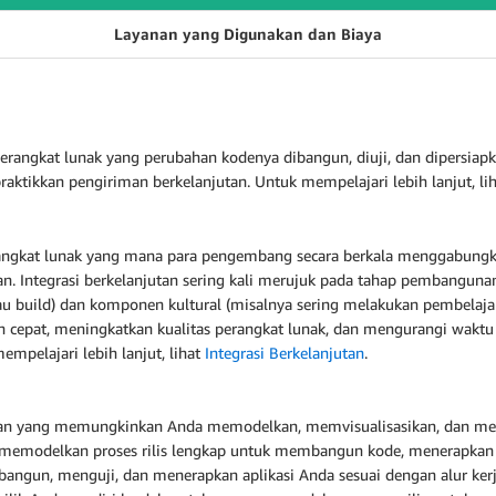
Layanan yang Digunakan dan Biaya
angkat lunak yang perubahan kodenya dibangun, diuji, dan dipersiapkan
ikkan pengiriman berkelanjutan. Untuk mempelajari lebih lanjut, li
rangkat lunak yang mana para pengembang secara berkala menggabungka
 Integrasi berkelanjutan sering kali merujuk pada tahap pembangunan at
 build) dan komponen kultural (misalnya sering melakukan pembelajar
 cepat, meningkatkan kualitas perangkat lunak, dan mengurangi waktu
mpelajari lebih lanjut, lihat
Integrasi Berkelanjutan
.
tan yang memungkinkan Anda memodelkan, memvisualisasikan, dan me
 memodelkan proses rilis lengkap untuk membangun kode, menerapkan li
ngun, menguji, dan menerapkan aplikasi Anda sesuai dengan alur kerja