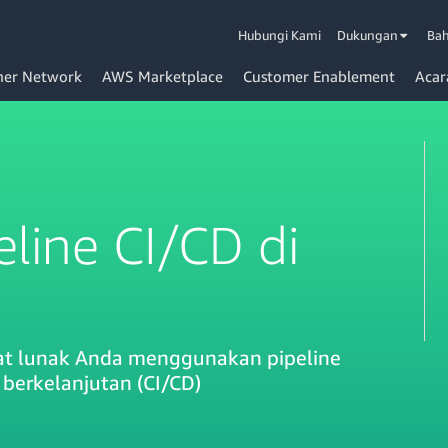
Hubungi Kami
Dukungan
Bah
ner Network
AWS Marketplace
Customer Enablement
Acar
line CI/CD di
t lunak Anda menggunakan pipeline
 berkelanjutan (CI/CD)