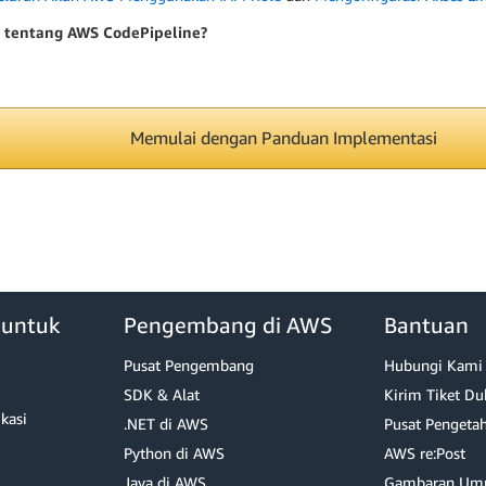
t tentang AWS CodePipeline?
Memulai dengan Panduan Implementasi
 untuk
Pengembang di AWS
Bantuan
Pusat Pengembang
Hubungi Kami
SDK & Alat
Kirim Tiket D
ikasi
.NET di AWS
Pusat Pengeta
Python di AWS
AWS re:Post
Java di AWS
Gambaran Um