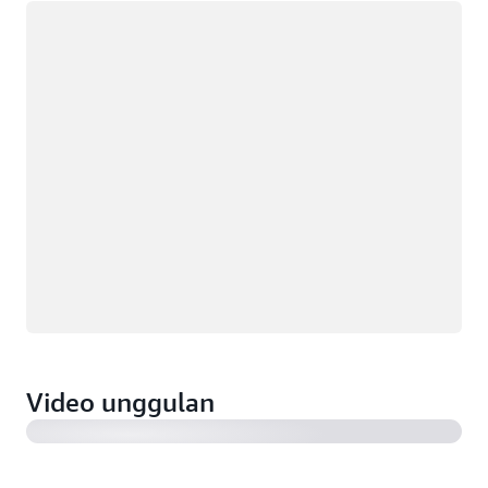
Memuat
iRobot memungkinkan generasi masa depan dengan
rumah terkoneksi yang memiliki arsitektur tanpa
server (2:28)
MOIA milik Grup Volkswagen mengembangkan solusi
Video unggulan
kendaraan terkoneksi untuk armada transportasi
online listrik (1:19)
VIZIO menghubungkan jutaan TV dengan Amazon