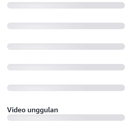
Alexa dan AWS IoT (3:00)
Modjoul mengirimkan data keselamatan ke pelanggan
5x lebih cepat menggunakan AWS IoT (3:00)
Deutsche Bahn mendapatkan wawasan baru mengenai
armada kereta dengan AWS IoT (1:49)
iDevices mempercepat inovasi dan mengembangkan
perangkat lunak produk dengan kecenderungan alami
menggunakan AWS IoT (1:52)
Pentair menggunakan AWS IoT untuk meningkatkan
proses filtrasi dan meningkatkan kinerja sebesar 10%
(2:26)
Video unggulan
Volkswagen sedang membangun cloud industri
dengan AWS IoT (3:13)
Comcast menggunakan AWS IoT untuk membangun