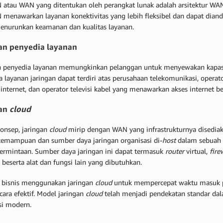
atau WAN yang ditentukan oleh perangkat lunak adalah arsitektur WAN 
menawarkan layanan konektivitas yang lebih fleksibel dan dapat diandal
enurunkan keamanan dan kualitas layanan.
an penyedia layanan
n penyedia layanan memungkinkan pelanggan untuk menyewakan kapasita
 layanan jaringan dapat terdiri atas perusahaan telekomunikasi, operat
internet, dan operator televisi kabel yang menawarkan akses internet be
gan
cloud
konsep, jaringan
cloud
mirip dengan WAN yang infrastrukturnya disedia
emampuan dan sumber daya jaringan organisasi di-
host
dalam sebuah
permintaan. Sumber daya jaringan ini dapat termasuk
router
virtual,
fire
 beserta alat dan fungsi lain yang dibutuhkan.
i, bisnis menggunakan jaringan
cloud
untuk mempercepat waktu masuk pa
cara efektif. Model jaringan
cloud
telah menjadi pendekatan standar d
si modern.