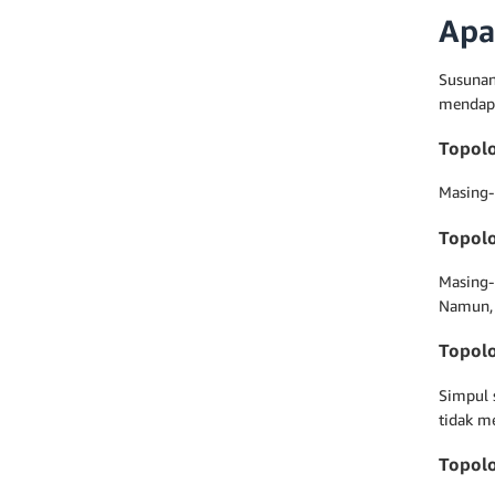
Apa
Susunan
mendapat
Topolo
Masing-m
Topolo
Masing-
Namun, 
Topolo
Simpul s
tidak me
Topolo