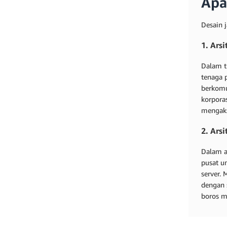
Apa
Desain 
1. Arsi
Dalam t
tenaga p
berkomu
korpora
mengaks
2. Ars
Dalam a
pusat u
server.
dengan 
boros m