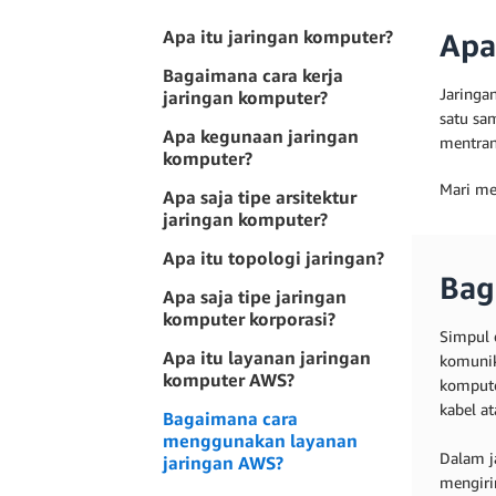
Apa itu jaringan komputer?
Apa
Bagaimana cara kerja
Jaringa
jaringan komputer?
satu sa
Apa kegunaan jaringan
mentrans
komputer?
Mari me
Apa saja tipe arsitektur
jaringan komputer?
Apa itu topologi jaringan?
Bag
Apa saja tipe jaringan
komputer korporasi?
Simpul 
Apa itu layanan jaringan
komunik
komputer AWS?
kompute
kabel at
Bagaimana cara
menggunakan layanan
Dalam j
jaringan AWS?
mengiri