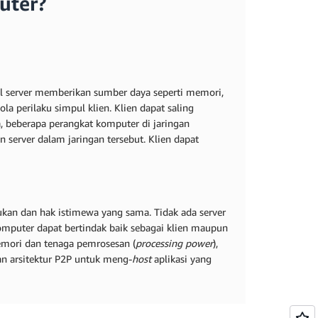
uter?
pul server memberikan sumber daya seperti memori,
la perilaku simpul klien. Klien dapat saling
a, beberapa perangkat komputer di jaringan
 server dalam jaringan tersebut. Klien dapat
kan dan hak istimewa yang sama. Tidak ada server
omputer dapat bertindak baik sebagai klien maupun
emori dan tenaga pemrosesan (
processing power
),
n arsitektur P2P untuk meng-
host
aplikasi yang