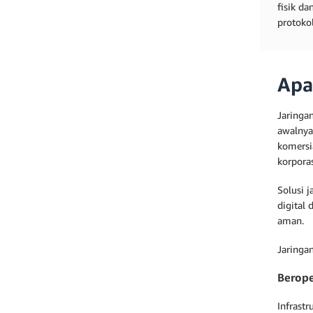
fisik da
protokol
Apa
Jaringa
awalnya
komersi
korporas
Solusi 
digital
aman.
Jaring
Berope
Infrastr