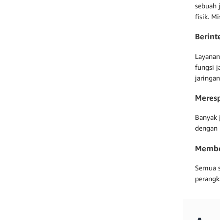
sebuah 
fisik. M
Berint
Layanan
fungsi 
jaringa
Meresp
Banyak j
dengan 
Membe
Semua so
perangka