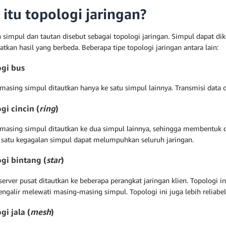
 itu topologi jaringan?
 simpul dan tautan disebut sebagai topologi jaringan. Simpul dapat di
kan hasil yang berbeda. Beberapa tipe topologi jaringan antara lain:
gi bus
asing simpul ditautkan hanya ke satu simpul lainnya. Transmisi data da
gi cincin (
ring
)
masing simpul ditautkan ke dua simpul lainnya, sehingga membentuk cin
satu kegagalan simpul dapat melumpuhkan seluruh jaringan.
gi bintang (
star
)
erver pusat ditautkan ke beberapa perangkat jaringan klien. Topologi i
ngalir melewati masing-masing simpul. Topologi ini juga lebih reliabel
gi jala (
mesh
)