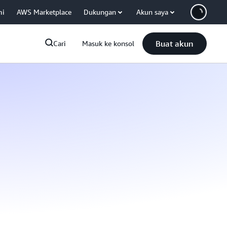
mi
AWS Marketplace
Dukungan
Akun saya
Buat akun
Cari
Masuk ke konsol