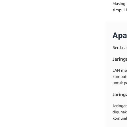
Masing-
simpul l
Apa
Berdasa
Jaring
LAN mer
kompute
untuk p
Jaring
Jaringa
digunak
komunik