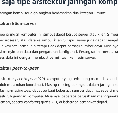
 saja tipe arsitektur jaringan komp
jaringan komputer digolongkan berdasarkan dua kategori umum:
tektur klien-server
ipe jaringan komputer ini, simpul dapat berupa server atau klien. Sim
emrosesan, atau data ke simpul klien. Simpul server juga dapat mengelo
nikasi satu sama lain, tetapi tidak dapat berbagi sumber daya. Misalny
si menyimpan data dan pengaturan konfigurasi. Perangkat ini merupakan
es data ini dengan membuat permintaan ke mesin server.
itektur
peer-to-peer
rsitektur
peer-to-peer
(P2P), komputer yang terhubung memiliki kedudu
ntuk melakukan koordinasi. Masing-masing perangkat dalam jaringan k
 Masing-masing
peer
dapat berbagi beberapa sumber dayanya, seperti m
seluruh jaringan komputer. Misalnya, beberapa perusahaan menggunaka
emori, seperti
rendering
grafis 3-D, di beberapa perangkat digital.