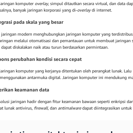
jaringan komputer
overlay
, simpul ditautkan secara virtual, dan data da
isalnya, banyak jaringan korporasi yang di-
overlay
di internet.
egrasi pada skala yang besar
 jaringan modern menghubungkan jaringan komputer yang terdistribusi 
jaringan melalui otomatisasi dan pemantauan untuk membuat jaringan s
n dapat diskalakan naik atau turun berdasarkan permintaan.
ons perubahan kondisi secara cepat
aringan komputer yang kerjanya ditentukan oleh perangkat lunak. Lalu l
menggunakan antarmuka digital. Jaringan komputer ini mendukung mana
rikan keamanan data
lusi jaringan hadir dengan fitur keamanan bawaan seperti enkripsi dan 
t lunak antivirus,
firewall
, dan
antimalware
dapat diintegrasikan untuk