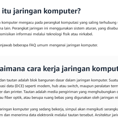
 itu jaringan komputer?
n komputer mengacu pada perangkat komputasi yang saling terhubung s
ma lain. Perangkat jaringan ini menggunakan sistem aturan, yang disebu
misikan informasi melalui teknologi fisik atau nirkabel.
njawab beberapa FAQ umum mengenai jaringan komputer.
aimana cara kerja jaringan kompu
dan tautan adalah blok bangunan dasar dalam jaringan komputer. Suatu
asi data (DCE) seperti modem, hub atau switch, maupun peralatan termi
r dan printer. Tautan adalah media pengiriman yang menghubungkan dua
au fiber optik, atau berupa ruang bebas yang digunakan oleh jaringan ni
aringan komputer yang sedang bekerja, simpul akan mengikuti serangka
m dan menerima data elektronik melalui tautan tersebut. Arsitektur j