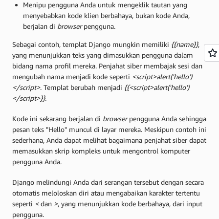
Menipu pengguna Anda untuk mengeklik tautan yang
menyebabkan kode klien berbahaya, bukan kode Anda,
berjalan di
browser
pengguna.
Sebagai contoh, templat Django mungkin memiliki
{{name}}
,
yang menunjukkan teks yang dimasukkan pengguna dalam
bidang nama profil mereka. Penjahat siber membajak sesi dan
mengubah nama menjadi kode seperti
<script>alert('hello')
</script>
. Templat berubah menjadi
{{<script>alert('hello')
</script>}}
.
Kode ini sekarang berjalan di
browser
pengguna Anda sehingga
pesan teks "Hello" muncul di layar mereka. Meskipun contoh ini
sederhana, Anda dapat melihat bagaimana penjahat siber dapat
memasukkan skrip kompleks untuk mengontrol komputer
pengguna Anda.
Django melindungi Anda dari serangan tersebut dengan secara
otomatis meloloskan diri atau mengabaikan karakter tertentu
seperti
<
dan
>
, yang menunjukkan kode berbahaya, dari input
pengguna.