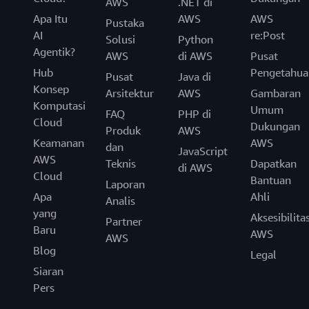
AWS
.NET di
Apa Itu
AWS
AWS
Pustaka
AI
re:Post
Solusi
Python
Agentik?
AWS
di AWS
Pusat
Hub
Pengetahua
Pusat
Java di
Konsep
Arsitektur
AWS
Gambaran
Komputasi
Umum
FAQ
PHP di
Cloud
Dukungan
Produk
AWS
Keamanan
AWS
dan
JavaScript
AWS
Teknis
Dapatkan
di AWS
Cloud
Bantuan
Laporan
Apa
Ahli
Analis
yang
Aksesibilita
Partner
Baru
AWS
AWS
Blog
Legal
Siaran
Pers