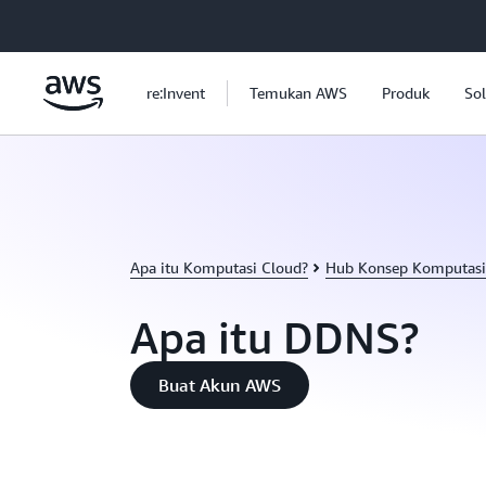
a11y-skip-to-main-content
re:Invent
Temukan AWS
Produk
Sol
Apa itu Komputasi Cloud?
Hub Konsep Komputasi
Apa itu DDNS?
Buat Akun AWS