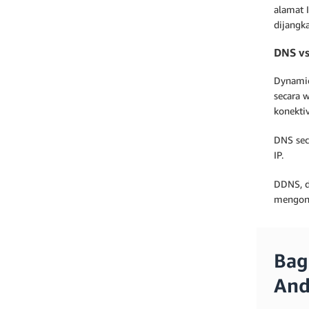
alamat 
dijangk
DNS v
Dynamic
secara 
konektiv
DNS sec
IP.
DDNS, d
mengonf
Bag
And