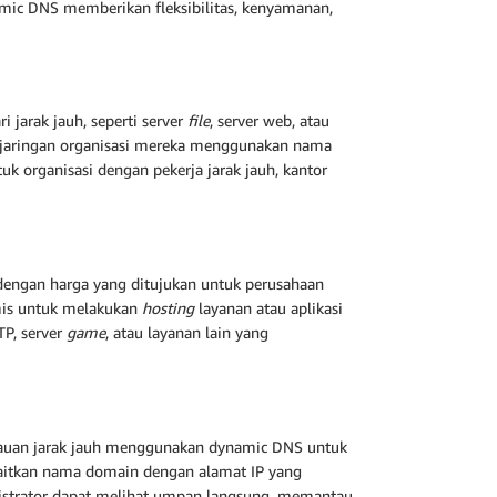
ic DNS memberikan fleksibilitas, kenyamanan,
jarak jauh, seperti server
file
, server web, atau
r jaringan organisasi mereka menggunakan nama
uk organisasi dengan pekerja jarak jauh, kantor
dengan harga yang ditujukan untuk perusahaan
mis untuk melakukan
hosting
layanan atau aplikasi
TP, server
game
, atau layanan lain yang
auan jarak jauh menggunakan dynamic DNS untuk
gaitkan nama domain dengan alamat IP yang
istrator dapat melihat umpan langsung, memantau