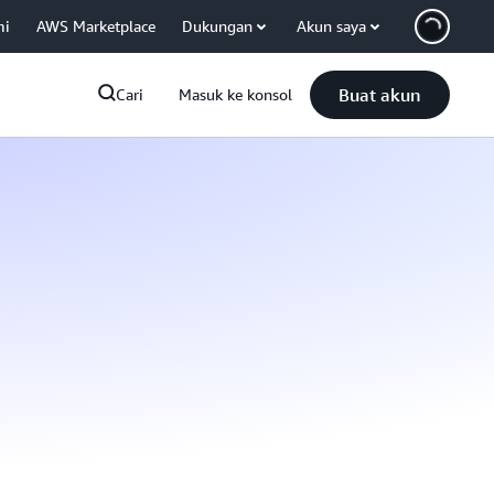
mi
AWS Marketplace
Dukungan
Akun saya
Buat akun
Cari
Masuk ke konsol