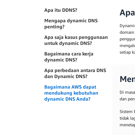
Apa itu DDNS?
Apa
Mengapa dynamic DNS
Dynamic
penting?
domain 
Apa saja kasus penggunaan
penggun
untuk dynamic DNS?
mengalo
setiap 
Bagaimana cara kerja
dynamic DNS?
Apa perbedaan antara DNS
dan Dynamic DNS?
Men
Bagaimana AWS dapat
Di masa 
mendukung kebutuhan
dynamic DNS Anda?
dan pen
Sistem 
tidak l
menetap