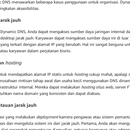
 DNS menawarkan beberapa kasus penggunaan untuk organisasi. Dynam
ngkatan aksesibilitas.
jarak jauh
Dynamic DNS, Anda dapat mengakses sumber daya jaringan internal dari 
 desktop jarak jauh. Karyawan dapat mengakses sumber daya ini di lua
yang terkait dengan alamat IP yang berubah. Hal ini sangat berguna unt
 atau karyawan dalam perjalanan bisnis.
an
hosting
ntuk mendapatkan alamat IP statis untuk
hosting
cukup mahal, apalagi 
Perusahaan rintisan tahap awal dan usaha kecil menggunakan DNS dina
frastruktur internal. Mereka dapat melakukan
hosting
situs web, server F
hkan nama domain yang konsisten dan dapat diakses.
auan jarak jauh
asi yang melakukan
deployment
kamera pengawas atau sistem pemant
es dan mengelola sistem ini dari jarak jauh. Pertama, Anda akan men
 dari perangkat pemantauan. Kemudian, petugas keamanan atau admin