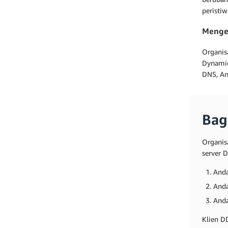
peristi
Mengel
Organis
Dynamic
DNS, An
Bag
Organis
server 
Anda
Anda
Anda
Klien D