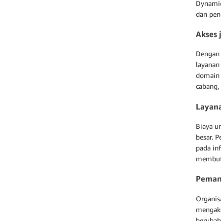
Dynamic
dan peni
Akses 
Dengan 
layanan
domain 
cabang,
Layan
Biaya u
besar. 
pada in
membutu
Pemant
Organis
mengaks
berubah