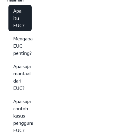
Apa
itu
EUC?
Mengapa
EUC
penting?
Apa saja
manfaat
dari
EUC?
Apa saja
contoh
kasus
penggunaan
EUC?