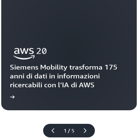
Siemens Mobility trasforma 175 
anni di dati in informazioni 
ricercabili con l’IA di AWS
toria
Guarda la s
1 / 5