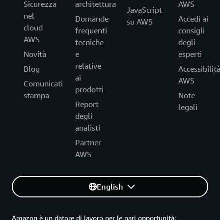
Sicurezza
architettura
AWS
JavaScript
nel
Domande
Accedi ai
su AWS
cloud
frequenti
consigli
AWS
tecniche
degli
Novità
e
esperti
relative
Blog
Accessibilit
ai
AWS
Comunicati
prodotti
stampa
Note
Report
legali
degli
analisti
Partner
AWS
English
Amazon è un datore di lavoro per le pari opportunità: