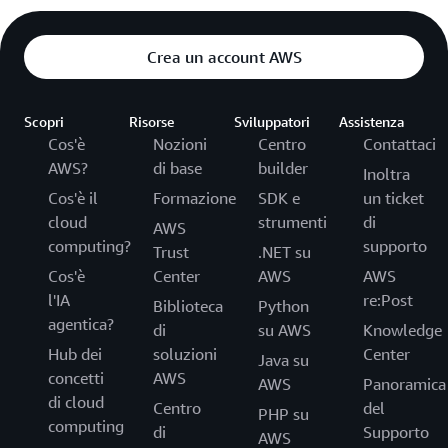
Crea un account AWS
Scopri
Risorse
Sviluppatori
Assistenza
Cos'è
Nozioni
Centro
Contattaci
AWS?
di base
builder
Inoltra
Cos'è il
Formazione
SDK e
un ticket
cloud
strumenti
di
AWS
computing?
supporto
Trust
.NET su
Cos'è
Center
AWS
AWS
l'IA
re:Post
Biblioteca
Python
agentica?
di
su AWS
Knowledge
Hub dei
soluzioni
Center
Java su
concetti
AWS
AWS
Panoramica
di cloud
Centro
del
PHP su
computing
di
Supporto
AWS