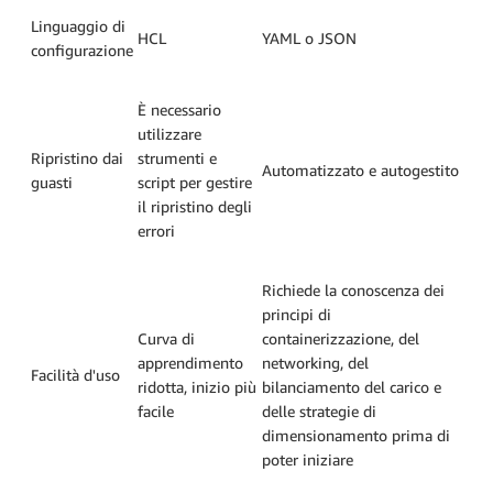
Linguaggio di
HCL
YAML o JSON
configurazione
È necessario
utilizzare
Ripristino dai
strumenti e
Automatizzato e autogestito
guasti
script per gestire
il ripristino degli
errori
Richiede la conoscenza dei
principi di
Curva di
containerizzazione, del
apprendimento
networking, del
Facilità d'uso
ridotta, inizio più
bilanciamento del carico e
facile
delle strategie di
dimensionamento prima di
poter iniziare