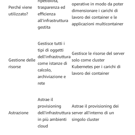
ripetibilità,
operative in modo da poter
Perché viene
trasparenza ed
dimensionare i carichi di
utilizzato?
efficienza
lavoro dei container e le
all'infrastruttura
applicazioni multicontainer
gestita
Gestisce tutti i
tipi di oggetti
Gestisce le risorse del server
dell'infrastruttura
Gestione delle
solo come cluster
come istanze di
risorse
Kubernetes per i carichi di
calcolo,
lavoro dei container
archiviazione e
rete
Astrae il
provisioning
Astrae il provisioning dei
Astrazione
dell'infrastruttura
server all'interno di un
in più ambienti
singolo cluster
cloud