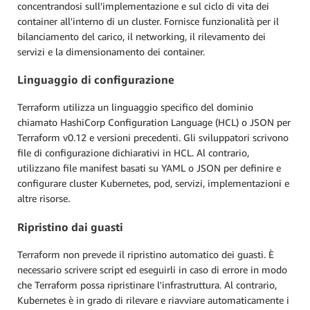
concentrandosi sull'implementazione e sul ciclo di vita dei
container all'interno di un cluster. Fornisce funzionalità per il
bilanciamento del carico, il networking, il rilevamento dei
servizi e la dimensionamento dei container.
Linguaggio di configurazione
Terraform utilizza un linguaggio specifico del dominio
chiamato HashiCorp Configuration Language (HCL) o JSON per
Terraform v0.12 e versioni precedenti. Gli sviluppatori scrivono
file di configurazione dichiarativi in HCL. Al contrario,
utilizzano file manifest basati su YAML o JSON per definire e
configurare cluster Kubernetes, pod, servizi, implementazioni e
altre risorse.
Ripristino dai guasti
Terraform non prevede il ripristino automatico dei guasti. È
necessario scrivere script ed eseguirli in caso di errore in modo
che Terraform possa ripristinare l'infrastruttura. Al contrario,
Kubernetes è in grado di rilevare e riavviare automaticamente i