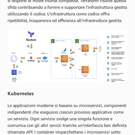
si dispone di molte risorse complesse. Terraform risolve questa
sfida contribuendo a fornire e supportare l'infrastruttura gestita
utilizzando il codice. L'infrastruttura come codice offre
ripetibilità, trasparenza ed efficienza all'infrastruttura gestita.
Kubernetes
Le applicazioni moderne si basano su microservizi, componenti
indipendenti che eseguono ciascun processo applicativo come
un servizio. Ogni servizio svolge una singola funzione e
comunica con gli altri servizi tramite un'interfaccia ben definita
chiamata
API
. I container impacchettano i microservizi sotto