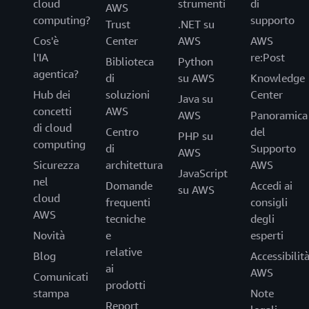
cloud
strumenti
di
Domande frequenti
AWS
computing?
supporto
Trust
.NET su
Cos'è
Center
AWS
AWS
l'IA
re:Post
Biblioteca
Python
agentica?
di
su AWS
Knowledge
Hub dei
soluzioni
Center
Java su
concetti
AWS
AWS
Panoramica
di cloud
Centro
del
PHP su
computing
di
Supporto
AWS
Sicurezza
architettura
AWS
JavaScript
nel
Domande
Accedi ai
su AWS
cloud
frequenti
consigli
AWS
tecniche
degli
Novità
e
esperti
relative
Blog
Accessibilit
ai
AWS
Comunicati
prodotti
stampa
Note
Report