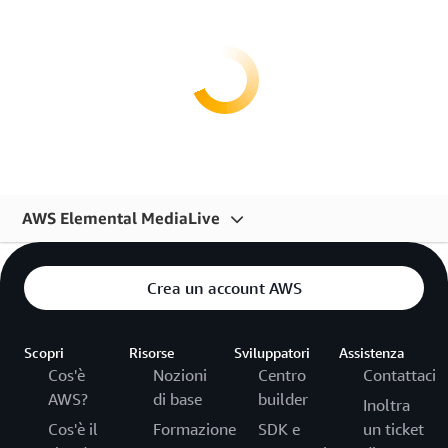
AWS Elemental MediaLive
Panoramica
Crea un account AWS
Caratteristiche
Prezzi
Scopri
Risorse
Sviluppatori
Assistenza
Cos'è
Nozioni
Centro
Contattaci
Nozioni di base
AWS?
di base
builder
Inoltra
Risorse
Cos'è il
Formazione
SDK e
un ticket