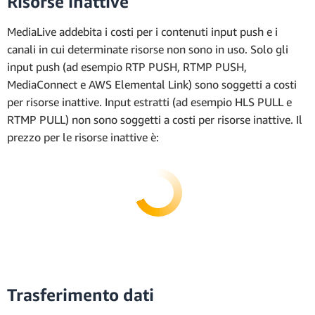
Risorse inattive
2160p UHD, 30 fps = 11,232 USD all'ora
Oppure 0,03942 USD al minuto con un addebito
USD + 0,0518 USD + 0,0518 USD + 0,0518 USD +
minimo di 0,2591 USD (10 minuti)
on demand.
1080p HD, 30 fps = 2,808 USD all'ora
minimo di 0,3942 USD (10 minuti)
0,0214 USD) =
0,5566 USD all'ora
MediaLive addebita i costi per i contenuti input push e i
720p HD, 30 fps = 1,41 USD all'ora
canali in cui determinate risorse non sono in uso. Solo gli
0,5566 USD all'ora × 720 ore =
400,75 USD per un
input push (ad esempio RTP PUSH, RTMP PUSH,
Totale
mese di 30 giorni
MediaConnect e AWS Elemental Link) sono soggetti a costi
4,583 USD + 0,702 USD + 0,702 USD + 0,354 USD
per risorse inattive. Input estratti (ad esempio HLS PULL e
+ 11,232 USD + 2,808 USD + 1,41 USD =
21,791
Confronta questa cifra con 1.702,94 USD, ovvero il
RTMP PULL) non sono soggetti a costi per risorse inattive. Il
USD all'ora
costo per l'esecuzione della stessa configurazione
prezzo per le risorse inattive è:
Oppure 0,363 USD al minuto con un addebito
per un mese utilizzando la tariffazione on demand.
minimo di 3,632 USD (10 minuti)
Trasferimento dati