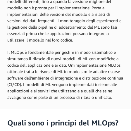
modelli differenti, fino a quando la versione migliore del
modello non è pronta per l'implementazione. Porta a
implementazioni delle versioni del modello e a rilasci di
versioni dei dati frequenti. Il monitoraggio degli esperimenti e
la gestione della pipeline di addestramento del ML sono fasi
essenziali prima che le applicazioni possano integrare o
utilizzare il modello nel loro codice.
Il MLOps è fondamentale per gestire in modo sistematico e
simultaneo il rilascio di nuovi modelli di ML con modifiche al
codice dell'applicazione e ai dati. Un'implementazione MLOps
ottimale tratta le risorse di ML in modo simile ad altre risorse
software dell'ambiente di integrazione e distribuzione continua
(CI/CD). I modelli di ML vengono implementati insieme alle
applicazioni e ai servizi che utilizzano e a quelli che se ne
avvalgono come parte di un processo di rilascio unificato.
Quali sono i principi del MLOps?