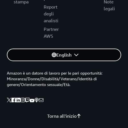
stampa
Note
Report
legali
degli
analisti
Partner
AWS
English
Amazon è un datore di lavoro per le pari opportunità:
Minoranza/Donne/Disabilità/Veterano/Identità di
genere/Orientamento sessuale/Età.
Torna all'inizio