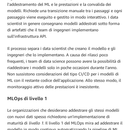
l'addestramento del ML e le prestazioni e la convalida dei
modelli. Richiede una transizione manuale tra i passaggi e ogni
passaggio viene eseguito e gestito in modo interattivo. I data
scientist in genere consegnano modelli addestrati sotto forma
di artefatti che il team di ingegneri implementano
sull'infrastruttura API.
Il processo separa i data scientist che creano il modello e gli
ingegneri che lo implementano. A causa dei rilasci poco
frequenti, i team di data science possono avere la possibilità di
riaddestrare i modelli solo in poche occasioni durante l'anno.
Non sussistono considerazioni del tipo CI/CD per i modelli di
ML con il restante codice dell'applicazione. Allo stesso modo, il
monitoraggio attivo delle prestazioni è inesistente.
MLOps di livello 1
Le organizzazioni che desiderano addestrare gli stessi modelli
con nuovi dati spesso richiedono un'implementazione di
maturità di
livello 1
. Il livello 1 del MLOps mira ad addestrare il
modello in modo continuo automatizzando la pipeline di ML.