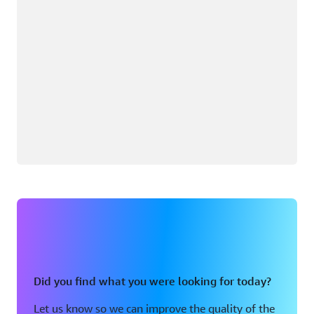
Did you find what you were looking for today?
Let us know so we can improve the quality of the