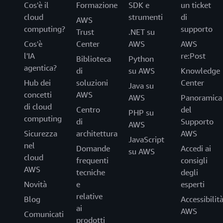
Cos'è il
Formazione
SDK e
un ticket
cloud
strumenti
di
AWS
computing?
supporto
Trust
.NET su
Cos'è
Center
AWS
AWS
l'IA
re:Post
Biblioteca
Python
agentica?
di
su AWS
Knowledge
Hub dei
soluzioni
Center
Java su
concetti
AWS
AWS
Panoramica
di cloud
Centro
del
PHP su
computing
di
Supporto
AWS
Sicurezza
architettura
AWS
JavaScript
nel
Domande
Accedi ai
su AWS
cloud
frequenti
consigli
AWS
tecniche
degli
Novità
e
esperti
relative
Blog
Accessibilit
ai
AWS
Comunicati
prodotti