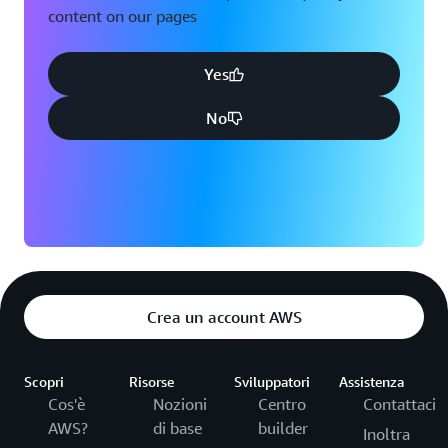
content on our pages
Yes
No
Crea un account AWS
Scopri
Risorse
Sviluppatori
Assistenza
Cos'è
Nozioni
Centro
Contattaci
AWS?
di base
builder
Inoltra