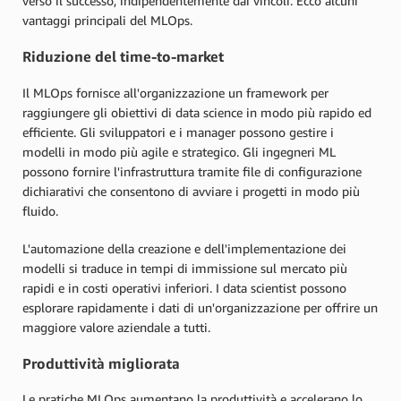
verso il successo, indipendentemente dai vincoli. Ecco alcuni
vantaggi principali del MLOps.
Riduzione del time-to-market
Il MLOps fornisce all'organizzazione un framework per
raggiungere gli obiettivi di data science in modo più rapido ed
efficiente. Gli sviluppatori e i manager possono gestire i
modelli in modo più agile e strategico. Gli ingegneri ML
possono fornire l'infrastruttura tramite file di configurazione
dichiarativi che consentono di avviare i progetti in modo più
fluido.
L'automazione della creazione e dell'implementazione dei
modelli si traduce in tempi di immissione sul mercato più
rapidi e in costi operativi inferiori. I data scientist possono
esplorare rapidamente i dati di un'organizzazione per offrire un
maggiore valore aziendale a tutti.
Produttività migliorata
Le pratiche MLOps aumentano la produttività e accelerano lo