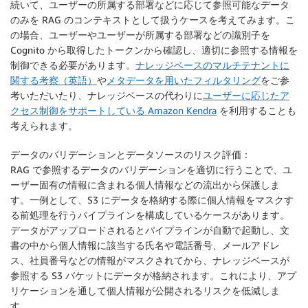
続いて、ユーザーの所属する部署などに応じて参照可能なデータ
のみを RAG のコンテキストとして扱うケースを考えてみます。こ
の場合、ユーザーやユーザーが所属する部署などの識別子を
Cognito から取得したトークンから確認し、適切に参照する情報を
制御できる必要があります。
ナレッジベースのマルチテナントに
関する考察（英語）
や
メタデータを用いたフィルタリング
をご参
考いただいたり、ナレッジベースの代わりに
ユーザーに応じたア
クセス制御をサポートしている Amazon Kendra
を利用することも
考えられます。
データのバリデーションとデータソースのリスク評価：
RAG で参照するデータのバリデーションを適切に行うことで、ユ
ーザー固有の情報に含まれる個人情報などの流出から保護しま
す。一例として、S3 にデータを格納する際に個人情報をマスクす
る前処理を行うパイプラインを構成しているケースがあります。
データがアップロードされるとパイプラインが自動で起動し、文
書の中から個人情報に該当する氏名や電話番号、メールアドレ
ス、社員番号などの情報がマスクされてから、ナレッジベースが
参照する S3 バケットにデータが格納されます。これにより、アプ
リケーションを通して個人情報が公開されるリスクを低減しま
す。