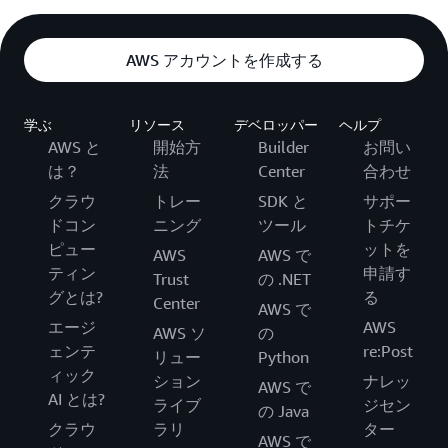
AWS アカウントを作成する
学ぶ
リソース
デベロッパー
ヘルプ
AWS と
開始方
Builder
お問い
は？
法
Center
合わせ
クラウ
トレー
SDK と
サポー
ドコン
ニング
ツール
トチケ
ピュー
ットを
AWS
AWS で
ティン
申請す
Trust
の .NET
グとは?
る
Center
AWS で
エージ
AWS
AWS ソ
の
ェンテ
re:Post
リュー
Python
ィック
ション
ナレッ
AWS で
AI とは?
ライブ
ジセン
の Java
クラウ
ラリ
ター
AWS で