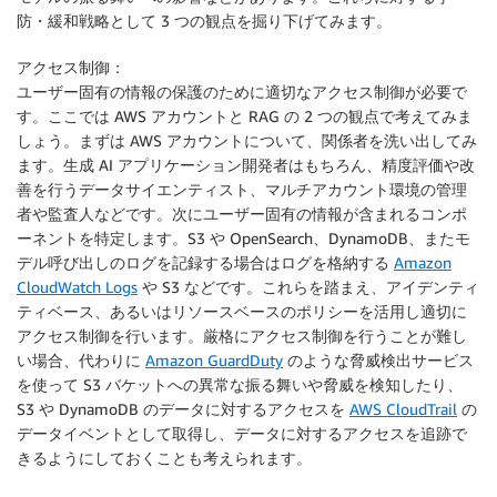
防・緩和戦略として 3 つの観点を掘り下げてみます。
アクセス制御：
ユーザー固有の情報の保護のために適切なアクセス制御が必要で
す。ここでは AWS アカウントと RAG の 2 つの観点で考えてみま
しょう。まずは AWS アカウントについて、関係者を洗い出してみ
ます。生成 AI アプリケーション開発者はもちろん、精度評価や改
善を行うデータサイエンティスト、マルチアカウント環境の管理
者や監査人などです。次にユーザー固有の情報が含まれるコンポ
ーネントを特定します。S3 や OpenSearch、DynamoDB、またモ
デル呼び出しのログを記録する場合はログを格納する
Amazon
CloudWatch Logs
や S3 などです。これらを踏まえ、アイデンティ
ティベース、あるいはリソースベースのポリシーを活用し適切に
アクセス制御を行います。厳格にアクセス制御を行うことが難し
い場合、代わりに
Amazon GuardDuty
のような脅威検出サービス
を使って S3 バケットへの異常な振る舞いや脅威を検知したり、
S3 や DynamoDB のデータに対するアクセスを
AWS CloudTrail
の
データイベントとして取得し、データに対するアクセスを追跡で
きるようにしておくことも考えられます。