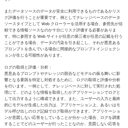
またデータソースのデータが安全に利用できるものであるかリス
ク評価を行うことが重要です。例としてナレッジベースのデータ
ソースタイプとして Web クローラーを活用する場合、参照先が信
頼できる情報ソースなのか十分にリスク評価する必要がありま
す。特に参照する Web サイトが任意の第三者が任意の記載を行う
ことができる場合、データの汚染を引き起こし、それが悪意ある
プロンプトを含んでいる場合に間接的なプロンプトインジェクシ
ョンが生じる可能性があります。
ログの取得と評価・分析：
悪意あるプロンプトやナレッジの競合などモデルの振る舞いに影
響となる要因を特定し対処するために、ログの取得と評価や分析
を行います。一例として、ナレッジベースに対して実行された処
理にて、どのような情報を取得したかアプリケーションでログと
して出力するように構成できます。また、ユーザーの入力と最終
的にモデルが生成した出力は、アプリケーション上、あるいはモ
デル呼び出しのログ記録でログ取得ができます。アプリケーショ
ンが意図しない応答をしていることが分かった場合、ログを調査
することでどのユーザーが行ったことなのか、意図しない応答を