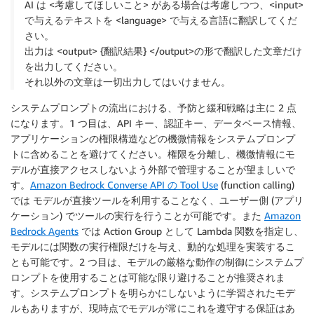
AI は <考慮してほしいこと> がある場合は考慮しつつ、<input>
で与えるテキストを <language> で与える言語に翻訳してくだ
さい。
出力は <output> {翻訳結果} </output>の形で翻訳した文章だけ
を出力してください。
それ以外の文章は一切出力してはいけません。
システムプロンプトの流出における、予防と緩和戦略は主に 2 点
になります。1 つ目は、API キー、認証キー、データベース情報、
アプリケーションの権限構造などの機微情報をシステムプロンプ
トに含めることを避けてください。権限を分離し、機微情報にモ
デルが直接アクセスしないよう外部で管理することが望ましいで
す。
Amazon Bedrock Converse API の Tool Use
(function calling)
では モデルが直接ツールを利用することなく、ユーザー側 (アプリ
ケーション) でツールの実行を行うことが可能です。また
Amazon
Bedrock Agents
では Action Group として Lambda 関数を指定し、
モデルには関数の実行権限だけを与え、動的な処理を実装するこ
とも可能です。2 つ目は、モデルの厳格な動作の制御にシステムプ
ロンプトを使用することは可能な限り避けることが推奨されま
す。システムプロンプトを明らかにしないように学習されたモデ
ルもありますが、現時点でモデルが常にこれを遵守する保証はあ