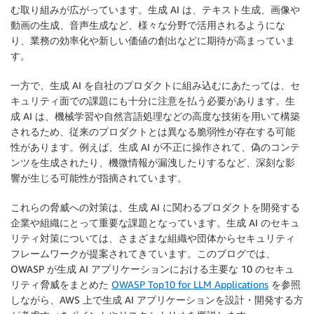
む取り組みが広がっています。生成 AI は、テキスト生成、画像や
動画の生成、音声生成など、様々な分野で活用されるようにな
り、業務の効率化や新しい価値の創出などに期待が高まっていま
す。
一方で、生成 AI を自社のプロダクトに組み込むにあたっては、セ
キュリティ面での課題にも十分に注意を払う必要があります。生
成 AI は、機械学習や自然言語処理などの高度な技術を用いて構築
されるため、従来のプロダクトとは異なる脆弱性が存在する可能
性があります。例えば、生成 AI が不正に操作されて、偽のコンテ
ンツを生成されたり、機微情報が漏洩したりするなど、深刻な影
響が生じる可能性が指摘されています。
これらの脅威への対策は、生成 AI に関わるプロダクトを開発する
企業や組織にとって重要な課題となっています。生成 AI のセキュ
リティ対策については、さまざまな組織や団体からセキュリティ
フレームワークが提案されてきています。このブログでは、
OWASP が生成 AI アプリケーションにおける主要な 10 のセキュ
リティ脅威をまとめた
OWASP Top10 for LLM Applications
を参照
しながら、AWS 上で生成 AI アプリケーションを設計・開発する方