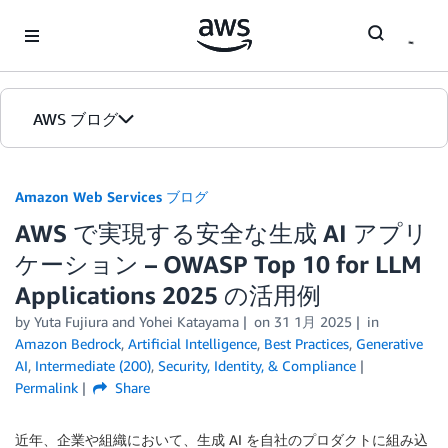
Skip to Main Content
AWS ブログ
ホーム
Amazon Web Services ブログ
AWS で実現する安全な生成 AI アプリ
カテゴリ
ケーション – OWASP Top 10 for LLM
エディション
Applications 2025 の活用例
by
Yuta Fujiura
and
Yohei Katayama
on
31 1月 2025
in
Amazon Bedrock
,
Artificial Intelligence
,
Best Practices
,
Generative
AI
,
Intermediate (200)
,
Security, Identity, & Compliance
Permalink
Share
近年、企業や組織において、生成 AI を自社のプロダクトに組み込