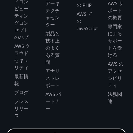
ドコン
アーキ
AWS サ
の PHP
ピュー
テクチ
ポート
AWS で
ティン
ャセン
の概要
の
グコン
ター
専門家
JavaScript
セプト
製品と
による
のハブ
技術上
サポー
AWS ク
のよく
トを受
ラウド
ある質
ける
セキュ
問
AWS の
リティ
アナリ
アクセ
最新情
ストレ
シビリ
報
ポート
ティ
ブログ
AWS パ
法務関
プレス
ートナ
連
リリー
ー
ス