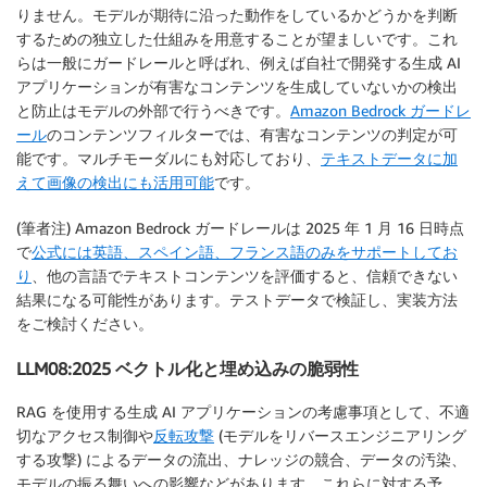
りません。モデルが期待に沿った動作をしているかどうかを判断
するための独立した仕組みを用意することが望ましいです。これ
らは一般にガードレールと呼ばれ、例えば自社で開発する生成 AI
アプリケーションが有害なコンテンツを生成していないかの検出
と防止はモデルの外部で行うべきです。
Amazon Bedrock ガードレ
ール
のコンテンツフィルターでは、有害なコンテンツの判定が可
能です。マルチモーダルにも対応しており、
テキストデータに加
えて画像の検出にも活用可能
です。
(筆者注) Amazon Bedrock ガードレールは 2025 年 1 月 16 日時点
で
公式には英語、スペイン語、フランス語のみをサポートしてお
り
、他の言語でテキストコンテンツを評価すると、信頼できない
結果になる可能性があります。テストデータで検証し、実装方法
をご検討ください。
LLM08:2025 ベクトル化と埋め込みの脆弱性
RAG を使用する生成 AI アプリケーションの考慮事項として、不適
切なアクセス制御や
反転攻撃
(モデルをリバースエンジニアリング
する攻撃) によるデータの流出、ナレッジの競合、データの汚染、
モデルの振る舞いへの影響などがあります。これらに対する予