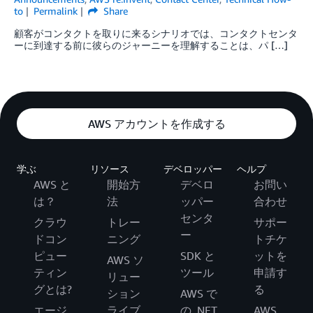
to
Permalink
Share
顧客がコンタクトを取りに来るシナリオでは、コンタクトセンタ
ーに到達する前に彼らのジャーニーを理解することは、パ […]
AWS アカウントを作成する
学ぶ
リソース
デベロッパー
ヘルプ
AWS と
開始方
デベロ
お問い
は？
法
ッパー
合わせ
センタ
クラウ
トレー
サポー
ー
ドコン
ニング
トチケ
ピュー
SDK と
ットを
AWS ソ
ティン
ツール
申請す
リュー
グとは?
る
ション
AWS で
エージ
ライブ
の .NET
AWS