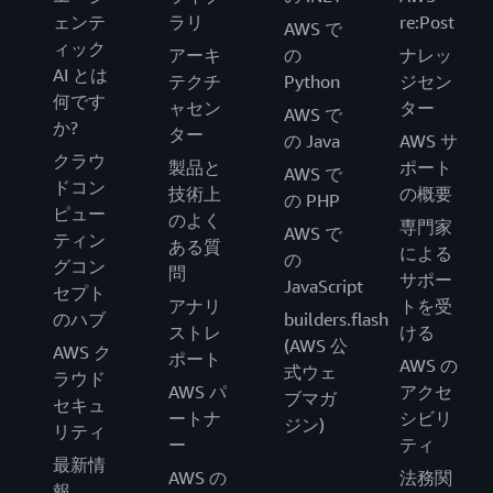
ェンテ
ラリ
re:Post
AWS で
ィック
アーキ
の
ナレッ
AI とは
テクチ
Python
ジセン
何です
ャセン
ター
AWS で
か?
ター
の Java
AWS サ
クラウ
製品と
ポート
AWS で
ドコン
技術上
の概要
の PHP
ピュー
のよく
専門家
AWS で
ティン
ある質
による
の
グコン
問
サポー
JavaScript
セプト
アナリ
トを受
のハブ
builders.flash
ストレ
ける
(AWS 公
AWS ク
ポート
AWS の
式ウェ
ラウド
AWS パ
アクセ
ブマガ
セキュ
ートナ
シビリ
ジン)
リティ
ー
ティ
最新情
AWS の
法務関
報