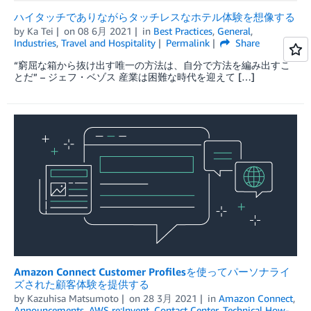
ハイタッチでありながらタッチレスなホテル体験を想像する
by
Ka Tei
on
08 6月 2021
in
Best Practices
,
General
,
Industries
,
Travel and Hospitality
Permalink
Share
“窮屈な箱から抜け出す唯一の方法は、自分で方法を編み出すこ
とだ” – ジェフ・ベゾス 産業は困難な時代を迎えて […]
Amazon Connect Customer Profilesを使ってパーソナライ
ズされた顧客体験を提供する
by
Kazuhisa Matsumoto
on
28 3月 2021
in
Amazon Connect
,
Announcements
,
AWS re:Invent
,
Contact Center
,
Technical How-