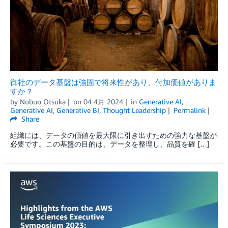
御社のデータ基盤は強固で将来性があり、付加価値がありま
すか？
by
Nobuo Otsuka
on
04 4月 2024
in
Generative AI
,
Generative AI
,
Generative BI
,
Thought Leadership
Permalink
Share
組織には、データの価値を最大限に引き出すための強力な基盤が
必要です。この基盤の目的は、データを整理し、品質を確 […]