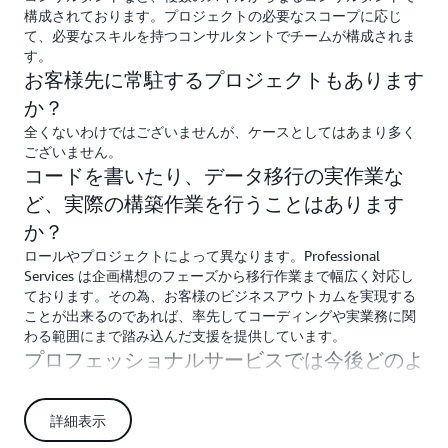
構成されております。プロジェクトの必要なスコープに応じ
て、必要なスキルを持つコンサルタントでチームが構成されま
す。
お客様先に常駐するプロジェクトもあります
か？
全くないわけではございませんが、ケースとしてはあまり多く
ございません。
コードを書いたり、データ移行の実作業な
ど、実際の構築作業を行うことはあります
か？
ロールやプロジェクトによって異なります。Professional
Services は企画構想のフェーズから移行作業まで幅広く対応し
ております。その為、お客様のビジネスアウトカムを実現する
ことが出来るのであれば、率先してコーディングや実業務に関
わる範囲にまで踏み込んだ支援を提供しています。
プロフェッショナルサービスでは今後どのよ
うな規模・業種のお客様の支援を行っていく
のでしょうか？
詳細表示
プロフェッショナルサービスでは大企業のお客様への支援が多