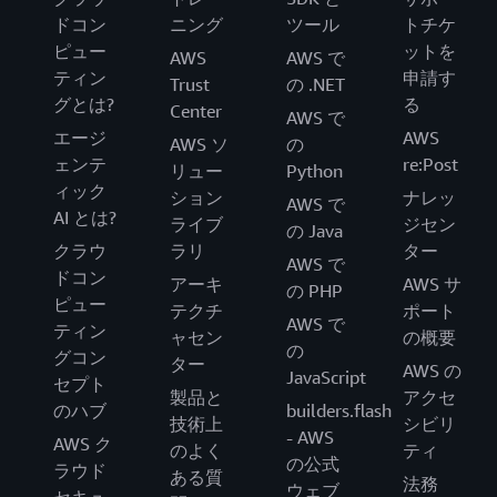
ドコン
ニング
ツール
トチケ
ピュー
ットを
AWS
AWS で
ティン
申請す
Trust
の .NET
グとは?
る
Center
AWS で
エージ
AWS
AWS ソ
の
ェンテ
re:Post
リュー
Python
ィック
ション
ナレッ
AWS で
AI とは?
ライブ
ジセン
の Java
クラウ
ラリ
ター
AWS で
ドコン
アーキ
AWS サ
の PHP
ピュー
テクチ
ポート
AWS で
ティン
ャセン
の概要
の
グコン
ター
AWS の
JavaScript
セプト
製品と
アクセ
のハブ
builders.flash
技術上
シビリ
- AWS
AWS ク
のよく
ティ
の公式
ラウド
ある質
法務
ウェブ
セキュ