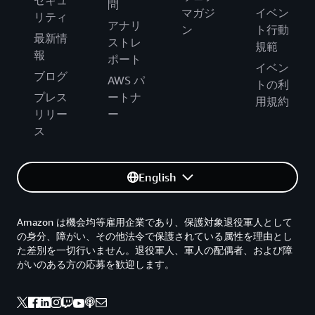
問
マガジ
イベン
リティ
アナリ
ン
ト行動
最新情
ストレ
規範
報
ポート
イベン
ブログ
AWS パ
トの利
プレス
ートナ
用規約
リリー
ー
ス
English
Amazon は機会均等雇用企業であり、保護対象退役軍人として
の身分、障がい、その他法令で保護されている属性を理由とし
た差別を一切行いません。退役軍人、軍人の配偶者、および障
がいのある方の応募を歓迎します。