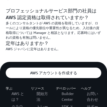
プロフェッショナルサービス部門の社員は
AWS 認定資格は取得されていますか？
多くのコンサルタントが AWS の資格を取得していますが、ロ
ールにより資格の優先順位や重要性が異なるため、入社後の資
格取得については Manager と相談となります。応募時にはいず
れの資格も有無は問いません。
定年はありますか？
AWS ジャパンに定年はありません。
AWS アカウントを作成する
学ぶ
リソース
デベロッパー
ヘルプ
AWS と
開始方
Builder
お問い
は？
法
Center
合わせ
クラウ
トレー
SDK と
サポー