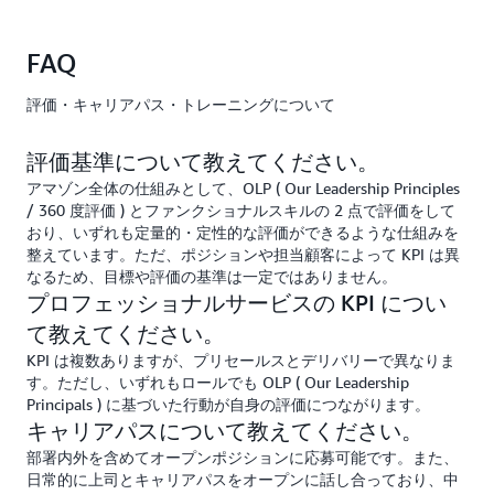
く、業種は多岐にわたります（例：金融、製造、ヘルスケア、
自動車など）。
FAQ
自宅・社外での作業について、どのようにセ
キュリティと情報管理をしているのでしょう
評価・キャリアパス・トレーニングについて
か？
専用のソフトを使って VPN 環境を構築しており、オフィス外か
評価基準について教えてください。
らもセキュアな環境下での業務が可能です。
アマゾン全体の仕組みとして、OLP ( Our Leadership Principles
ナレッジシェアはどのように行っています
/ 360 度評価 ) とファンクショナルスキルの 2 点で評価をして
か？
おり、いずれも定量的・定性的な評価ができるような仕組みを
整えています。ただ、ポジションや担当顧客によって KPI は異
プロフェッショナルサービス組織として資料の共有や勉強会の
なるため、目標や評価の基準は一定ではありません。
開催、各種コミュニケーションツールの活用という形でナレッ
ジシェアの取り組みをしています。また、社内では周囲のコン
プロフェッショナルサービスの KPI につい
サルタントに気軽に質問できる環境となっています。
て教えてください。
日常業務で英語はどのくらい使用するのでし
KPI は複数ありますが、プリセールスとデリバリーで異なりま
ょうか？
す。ただし、いずれもロールでも OLP ( Our Leadership
Principals ) に基づいた行動が自身の評価につながります。
多くの場合日本のお客様とは日本語で仕事をしますが、グロー
バルプロジェクトを担当する場合、海外のお客様や AWS メン
キャリアパスについて教えてください。
バーと英語でのコミュニケーションが必要となることもありま
部署内外を含めてオープンポジションに応募可能です。また、
す。英語の使用は必須ではありませんが、ビジネスレベルの英
日常的に上司とキャリアパスをオープンに話し合っており、中
語力をお持ちの方は歓迎しています。