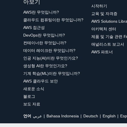
아보기
시작하기
AWS란 무엇입니까?
교육 및 자격증
클라우드 컴퓨팅이란 무엇입니까?
AWS Solutions Libr
AWS 접근성
아키텍처 센터
DevOps란 무엇입니까?
제품 및 기술 관련 F
컨테이너란 무엇입니까?
애널리스트 보고서
데이터 레이크란 무엇입니까?
AWS 파트너
인공 지능(AI)이란 무엇인가요?
생성형 AI란 무엇인가요?
기계 학습(ML)이란 무엇입니까?
AWS 클라우드 보안
새로운 소식
블로그
보도 자료
언어
عربي
Bahasa Indonesia
Deutsch
English
Esp