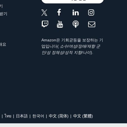
기
 받기
Amazon은 기회균등을 보장하는 기
 개요
업입니다(
소수/여성/장애/재향 군
인/성 정체성/성적 지향/나이
).
ไทย
日本語
한국어
中文 (简体)
中文 (繁體)