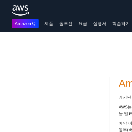
Amazon Q
제품
솔루션
요금
설명서
학습하기
메인 콘텐츠로 건너뛰기
A
게시된
AWS는
을 발
예약 이
동부(버