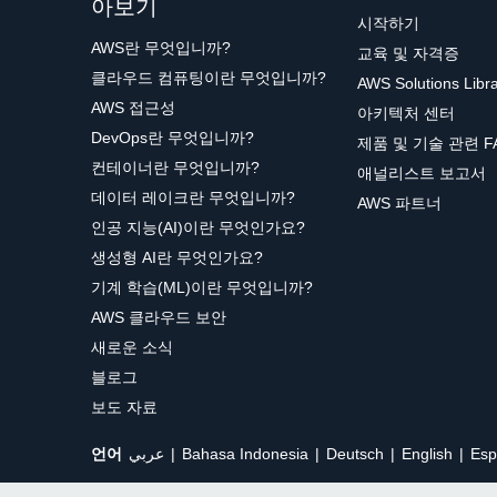
아보기
시작하기
AWS란 무엇입니까?
교육 및 자격증
클라우드 컴퓨팅이란 무엇입니까?
AWS Solutions Libr
AWS 접근성
아키텍처 센터
DevOps란 무엇입니까?
제품 및 기술 관련 F
컨테이너란 무엇입니까?
애널리스트 보고서
데이터 레이크란 무엇입니까?
AWS 파트너
인공 지능(AI)이란 무엇인가요?
생성형 AI란 무엇인가요?
기계 학습(ML)이란 무엇입니까?
AWS 클라우드 보안
새로운 소식
블로그
보도 자료
언어
عربي
Bahasa Indonesia
Deutsch
English
Esp