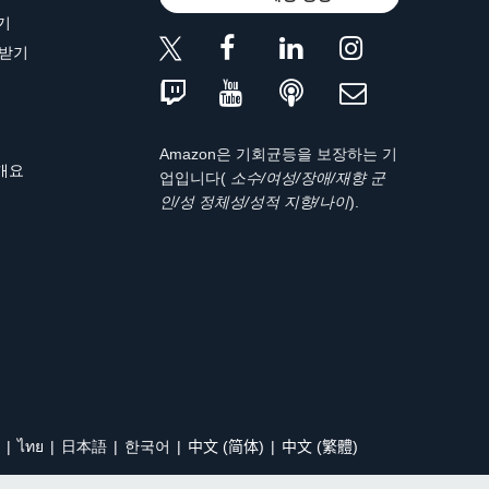
기
 받기
Amazon은 기회균등을 보장하는 기
 개요
업입니다(
소수/여성/장애/재향 군
인/성 정체성/성적 지향/나이
).
ไทย
日本語
한국어
中文 (简体)
中文 (繁體)