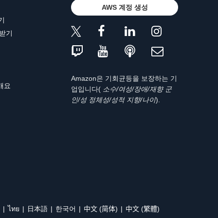
AWS 계정 생성
기
 받기
Amazon은 기회균등을 보장하는 기
 개요
업입니다(
소수/여성/장애/재향 군
인/성 정체성/성적 지향/나이
).
ไทย
日本語
한국어
中文 (简体)
中文 (繁體)