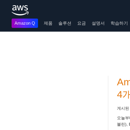
Amazon Q
제품
솔루션
요금
설명서
학습하기
메인 콘텐츠로 건너뛰기
Am
4
게시된
오늘부터
블린),