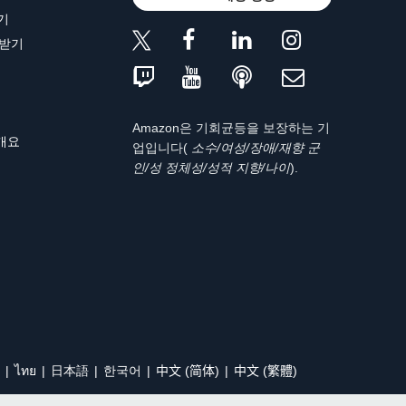
기
 받기
Amazon은 기회균등을 보장하는 기
 개요
업입니다(
소수/여성/장애/재향 군
인/성 정체성/성적 지향/나이
).
ไทย
日本語
한국어
中文 (简体)
中文 (繁體)