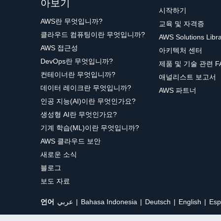
아보기
시작하기
AWS란 무엇입니까?
교육 및 자격증
클라우드 컴퓨팅이란 무엇입니까?
AWS Solutions Libr
AWS 접근성
아키텍처 센터
DevOps란 무엇입니까?
제품 및 기술 관련 F
컨테이너란 무엇입니까?
애널리스트 보고서
데이터 레이크란 무엇입니까?
AWS 파트너
인공 지능(AI)이란 무엇인가요?
생성형 AI란 무엇인가요?
기계 학습(ML)이란 무엇입니까?
AWS 클라우드 보안
새로운 소식
블로그
보도 자료
언어
عربي
Bahasa Indonesia
Deutsch
English
Esp