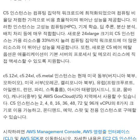
C5 인스턴스는 컴퓨팅 집약적 워크로드에 최적화되었으며 컴퓨팅 비
율당 저렴한 가격으로 비용 효율적이며 뛰어난 성능을 제공합니다. 이
러한 인스턴스는 고성능 컴퓨팅(HPC), 기계 학습, 딥 추론, 분산 분석,
배치 처리 등에 매우 적합합니다. 새로운 24xlarge 크기의 C5 인스턴
스는 가용 리소스를 33%까지 늘려 컴퓨팅 집약적 워크로드에 더 많은
리소스와 더 뛰어난 성능을 제공합니다. 또한, 새로운 C5 베어 메탈
옵션은 애플리케이션이 기본 서버의 프로세서 및 메모리 리소스에 직
접 액세스할 수 있도록 지원합니다.
c5.12xl, c5.24xl, c5.metal 인스턴스는 현재 미국 동부(버지니아 북부,
오하이오), 미국 서부(오레곤, 캘리포니아 북부), 유럽(프랑크푸르트,
아일랜드, 런던, 파리, 스톡홀름), 아시아 태평양(시드니, 도쿄, 뭄바
이), 캐나다(중부) 및 AWS GovCloud(US) 지역에서 사용할 수 있습니
다. C5 인스턴스는 2, 4, 8, 16, 36, 48, 72 및 96개 vCPU의 8가지 크
기로 이용 가능하고, 온디맨드, 예약, 스팟 및 전용 인스턴스로 구매할
수 있습니다.
시작하려면
AWS Management Console
,
AWS 명령줄 인터페이스
(CLI)
및
AWS SDK
로 이동하십시오. 자세한 내용은
EC2 C5 인스턴스