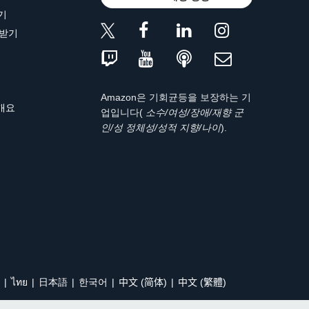
기
 받기
Amazon은 기회균등을 보장하는 기
 개요
업입니다(
소수/여성/장애/재향 군
인/성 정체성/성적 지향/나이
).
ไทย
日本語
한국어
中文 (简体)
中文 (繁體)