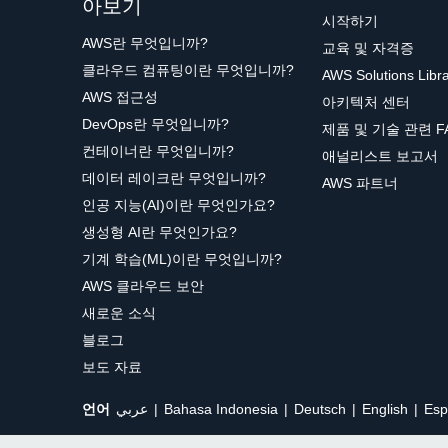
아보기
시작하기
AWS란 무엇입니까?
교육 및 자격증
클라우드 컴퓨팅이란 무엇입니까?
AWS Solutions Libr
AWS 접근성
아키텍처 센터
DevOps란 무엇입니까?
제품 및 기술 관련 F
컨테이너란 무엇입니까?
애널리스트 보고서
데이터 레이크란 무엇입니까?
AWS 파트너
인공 지능(AI)이란 무엇인가요?
생성형 AI란 무엇인가요?
기계 학습(ML)이란 무엇입니까?
AWS 클라우드 보안
새로운 소식
블로그
보도 자료
언어
عربي
Bahasa Indonesia
Deutsch
English
Esp