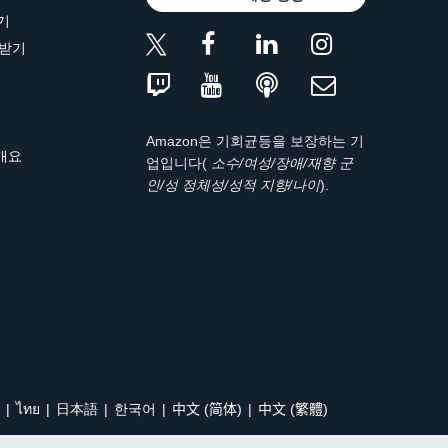
기
 받기
Amazon은 기회균등을 보장하는 기
 개요
업입니다(
소수/여성/장애/재향 군
인/성 정체성/성적 지향/나이
).
ไทย
日本語
한국어
中文 (简体)
中文 (繁體)