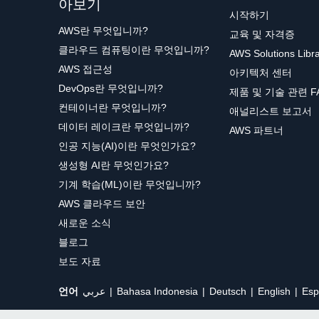
아보기
시작하기
AWS란 무엇입니까?
교육 및 자격증
클라우드 컴퓨팅이란 무엇입니까?
AWS Solutions Libr
AWS 접근성
아키텍처 센터
DevOps란 무엇입니까?
제품 및 기술 관련 F
컨테이너란 무엇입니까?
애널리스트 보고서
데이터 레이크란 무엇입니까?
AWS 파트너
인공 지능(AI)이란 무엇인가요?
생성형 AI란 무엇인가요?
기계 학습(ML)이란 무엇입니까?
AWS 클라우드 보안
새로운 소식
블로그
보도 자료
언어
عربي
Bahasa Indonesia
Deutsch
English
Esp