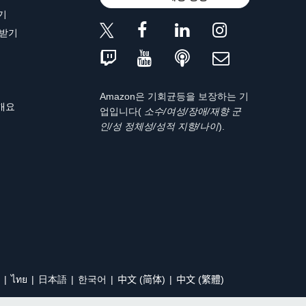
기
 받기
Amazon은 기회균등을 보장하는 기
 개요
업입니다(
소수/여성/장애/재향 군
인/성 정체성/성적 지향/나이
).
ไทย
日本語
한국어
中文 (简体)
中文 (繁體)