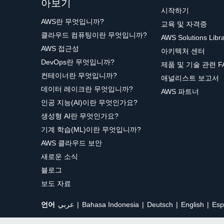
아보기
시작하기
AWS란 무엇입니까?
교육 및 자격증
클라우드 컴퓨팅이란 무엇입니까?
AWS Solutions Libr
AWS 접근성
아키텍처 센터
DevOps란 무엇입니까?
제품 및 기술 관련 F
컨테이너란 무엇입니까?
애널리스트 보고서
데이터 레이크란 무엇입니까?
AWS 파트너
인공 지능(AI)이란 무엇인가요?
생성형 AI란 무엇인가요?
기계 학습(ML)이란 무엇입니까?
AWS 클라우드 보안
새로운 소식
블로그
보도 자료
언어
عربي
Bahasa Indonesia
Deutsch
English
Esp