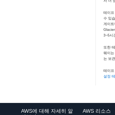
서 더 
테이프
수 있
게이트웨
Glaci
3~5시
또한 테
웨이는
는 보
테이프 
설정 
AWS에 대해 자세히 알
AWS 리소스